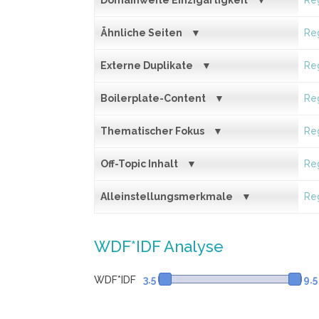
Domainweite Einzigartigkeit
Reg
Ähnliche Seiten
Reg
Externe Duplikate
Reg
Boilerplate-Content
Reg
Thematischer Fokus
Reg
Off-Topic Inhalt
Reg
Alleinstellungsmerkmale
Reg
WDF*IDF Analyse
WDF*IDF
3.5
9.5