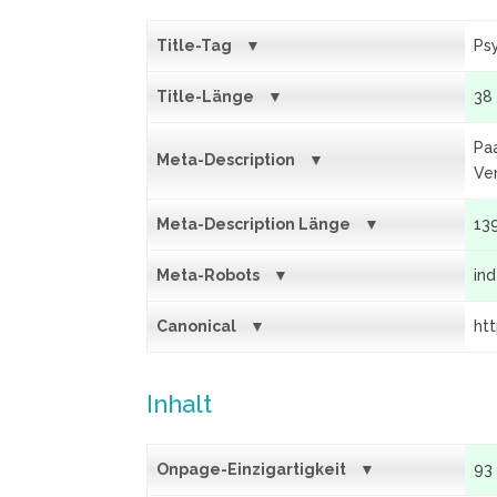
Title-Tag
Psy
Title-Länge
38
Pa
Meta-Description
Ve
Meta-Description Länge
13
Meta-Robots
in
Canonical
ht
Inhalt
Onpage-Einzigartigkeit
93