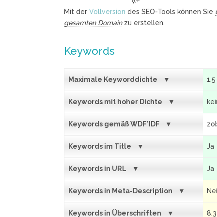
Mit der
Vollversion
des SEO-Tools können Sie
gesamten Domain
zu erstellen.
Keywords
Maximale Keyworddichte
1.5
Keywords mit hoher Dichte
ke
Keywords gemäß WDF*IDF
zo
Keywords im Title
Ja
Keywords in URL
Ja
Keywords in Meta-Description
Ne
Keywords in Überschriften
8.