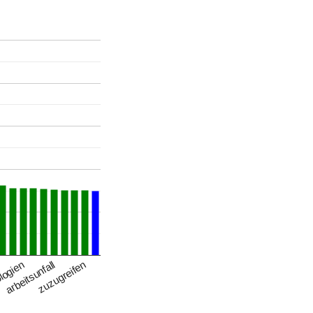
arbeitsunfall
zuzugreifen
logien