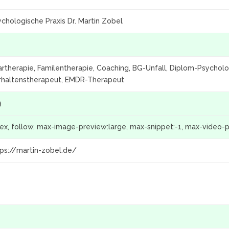
chologische Praxis Dr. Martin Zobel
artherapie, Familentherapie, Coaching, BG-Unfall, Diplom-Psychol
rhaltenstherapeut, EMDR-Therapeut
9
dex, follow, max-image-preview:large, max-snippet:-1, max-video-
tps://martin-zobel.de/