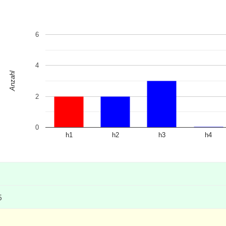
6
4
Anzahl
2
0
h1
h2
h3
h4
5