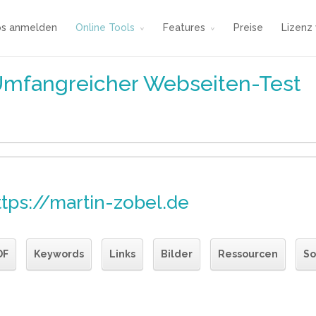
os anmelden
Online Tools
Features
Preise
Lizenz
Umfangreicher Webseiten-Test
ttps://martin-zobel.de
DF
Keywords
Links
Bilder
Ressourcen
So