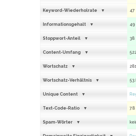
Keyword-Wiederholrate
47
Informationsgehalt
49
Stoppwort-Anteil
38
Content-Umfang
52
Wortschatz
28
Wortschatz-Verhältnis
53
Unique Content
Reg
Text-Code-Ratio
7.8
Spam-Wörter
ke