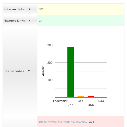
Interne Links
288
Externe Links
17
300
200
Anzahl
Statuscodes
100
0
Ladefehler
3XX
5XX
2XX
4XX
https://www.fiverr.com/s/38VApXV
: 403