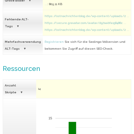
Große Bilder
...
: 805.11 KB
https://ostnachrichtenblog.de/wp-content/uploads/2 ...
Fehlende ALT-
https://secure.gravatar.com/avatar/d97aabfa158486c ...
Tags
https://ostnachrichtenblog.de/wp-content/uploads/2 ...
Mehrfachverwendung
Registrieren
Sie sich für die Seolingo-Vollversion und
ALT-Tags
bekommen Sie Zugriff auf diesen SEO-Check.
Ressourcen
Anzahl
14
Skripte
15