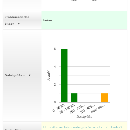
Problematische
keine
Bilder
6
4
Anzahl
Dateigrößen
2
0
100 - 200…
200 - 400…
mehr als…
0 - 50 KB
50 - 100 KB
Dateigröße
https://ostnachrichtenblog.de/wp-content/uploads/2