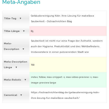
Meta-Angaben
Gebäudereinigung Köln: Ihre Lösung für makellose
Title-Tag
Sauberkeit - Ostnachrichten Blog
Title-Länge
85
Sauberkeit ist nicht nur eine Frage der Ästhetik, sondern
Meta-
auch der Hygiene, Produktivität und des Wohlbefindens.
Description
Insbesondere in einer pulsierenden Stadt wie
Meta-Description
159
Länge
index, follow, max-snippet:-1, max-video-preview:-1, max-
Meta-Robots
image-preview:large
https://ostnachrichtenblog.de/gebaudereinigung-koln-
Canonical
ihre-losung-fur-makellose-sauberkeit/