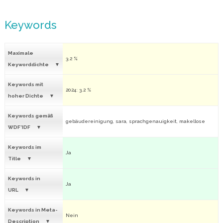
Keywords
Maximale
3.2 %
Keyworddichte
Keywords mit
2024: 3.2 %
hoher Dichte
Keywords gemäß
gebäudereinigung, sara, sprachgenauigkeit, makellose
WDF*IDF
Keywords im
Ja
Title
Keywords in
Ja
URL
Keywords in Meta-
Nein
Description