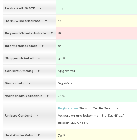
Lesbarkeit: WSTF
11.3
Term-Wiederholrate
17
Keyword-Wiederholrate
81
Informationsgehalt
55
Stoppwort-Anteil
30 %
Content-Umfang
1485 Wörter
Wortschatz
653 Wörter
Wortschatz-Verhältnis
44 %
Registrieren
Sie sich für die Seolingo-
Unique Content
Vollversion und bekommen Sie Zugriff auf
diesen SEO-Check.
Text-Code-Ratio
7.5 %