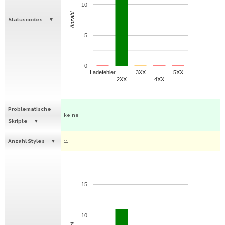
10
Anzahl
Statuscodes
5
0
Ladefehler
3XX
5XX
2XX
4XX
Problematische
keine
Skripte
Anzahl Styles
11
15
10