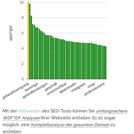
10
8
WDF*IDF
6
4
2
0
geschäft
aktienmarkt
trauringe
instagram
spezialleistungen
shop
professionelle
unverzichtbar
gebäudereinigung
Mit der
Vollversion
des SEO-Tools können Sie
umfangreichere
WDF*IDF Analysen
Ihrer Webseite erstellen. Es ist sogar
möglich, eine
Komplettanalyse der gesamten Domain
zu
erstellen.