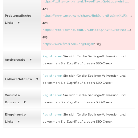
https://twitter.com/intent/tweet?text=Gebäudereini ...
:
403
Problematische
https://www.tumblr.com/share/link?url=https%3A%2F% ...
:
Links
403
https://reddit.com/submit?url=https%3A%2F%2Fostnac ...
:
403
https://www.fiverr.com/s/5rD03z6
: 403
Registrieren
Sie sich für die Seolingo-Vollversion und
Anchortexte
bekommen Sie Zugriff auf diesen SEO-Check.
Registrieren
Sie sich für die Seolingo-Vollversion und
Follow/Nofollow
bekommen Sie Zugriff auf diesen SEO-Check.
Verlinkte
Registrieren
Sie sich für die Seolingo-Vollversion und
Domains
bekommen Sie Zugriff auf diesen SEO-Check.
Eingehende
Registrieren
Sie sich für die Seolingo-Vollversion und
Links
bekommen Sie Zugriff auf diesen SEO-Check.