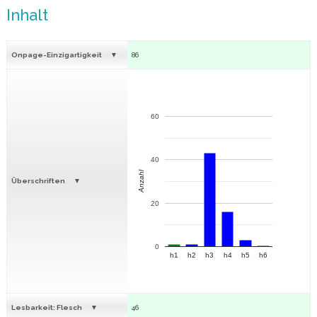
Inhalt
Onpage-Einzigartigkeit
86
60
40
Anzahl
Überschriften
20
0
h1
h2
h3
h4
h5
h6
Lesbarkeit: Flesch
46