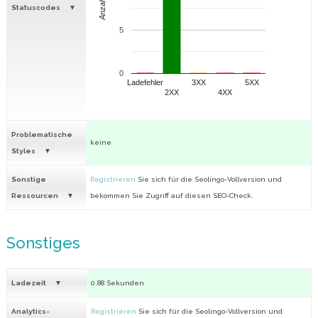
Anzahl
Statuscodes
5
0
Ladefehler
3XX
5XX
2XX
4XX
Problematische
keine
Styles
Sonstige
Registrieren
Sie sich für die Seolingo-Vollversion und
Ressourcen
bekommen Sie Zugriff auf diesen SEO-Check.
Sonstiges
Ladezeit
0.88 Sekunden
Analytics-
Registrieren
Sie sich für die Seolingo-Vollversion und