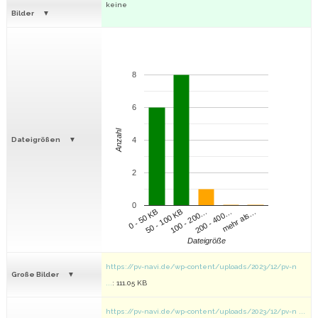
keine
Bilder
8
6
Anzahl
Dateigrößen
4
2
0
100 - 200…
200 - 400…
mehr als…
0 - 50 KB
50 - 100 KB
Dateigröße
https://pv-navi.de/wp-content/uploads/2023/12/pv-n
Große Bilder
...
: 111.05 KB
https://pv-navi.de/wp-content/uploads/2023/12/pv-n ...