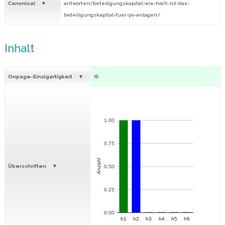
Canonical
antworten/beteiligungskapital-wie-hoch-ist-das-
beteiligungskapital-fuer-pv-anlagen/
Inhalt
Onpage-Einzigartigkeit
76
1.00
0.75
Anzahl
Überschriften
0.50
0.25
0.00
h1
h2
h3
h4
h5
h6