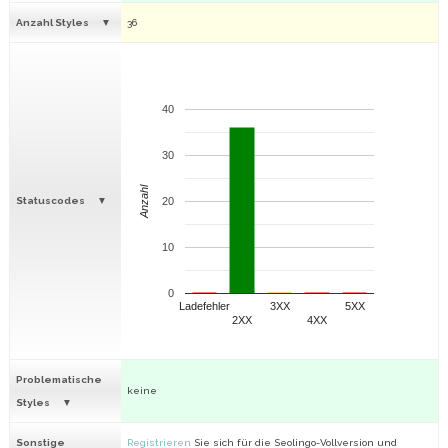
Anzahl Styles
36
40
30
Anzahl
Statuscodes
20
10
0
Ladefehler
3XX
5XX
2XX
4XX
Problematische
keine
Styles
Sonstige
Registrieren
Sie sich für die Seolingo-Vollversion und