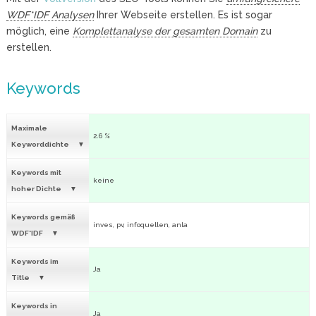
WDF*IDF Analysen
Ihrer Webseite erstellen. Es ist sogar
möglich, eine
Komplettanalyse der gesamten Domain
zu
erstellen.
Keywords
Maximale
2.6 %
Keyworddichte
Keywords mit
keine
hoher Dichte
Keywords gemäß
inves, pv, infoquellen, anla
WDF*IDF
Keywords im
Ja
Title
Keywords in
Ja