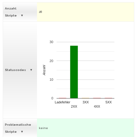
Anzahl
28
Skripte
30
20
Anzahl
Statuscodes
10
0
Ladefehler
3XX
5XX
2XX
4XX
Problematische
keine
Skripte