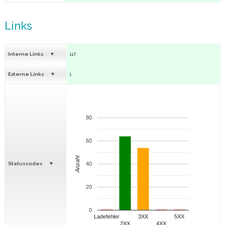
Links
Interne Links
117
Externe Links
1
80
60
Anzahl
Statuscodes
40
20
0
Ladefehler
3XX
5XX
2XX
4XX