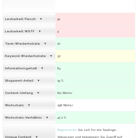
Lesbarkeit: Flesch
91
Lesbarkeit: WSTF
4
Term-Wiederholrate
10
Keyword-Wiederholrate
32
Informationsgehalt
63
Stoppwort-Anteil
19 %
Content-Umfang
611 Wörter
Wortschatz
258 Wörter
Wortschatz-Verhältnis
42.2 %
Registrieren
Sie sich für die Seolingo-
Unique Content
Vollversion und bekommen Sie Zugriff auf