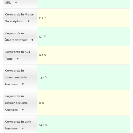
URL
Keywords in Meta-
Nein
Description
Keywords in
50 %
Überschriften
Keywords in ALT-
6.7 %
Tags
Keywords in
internen Link-
14.5 %
Anchors
Keywords in
externen Link-
0 %
Anchors
Keywords in Link-
14.4 %
Anchors