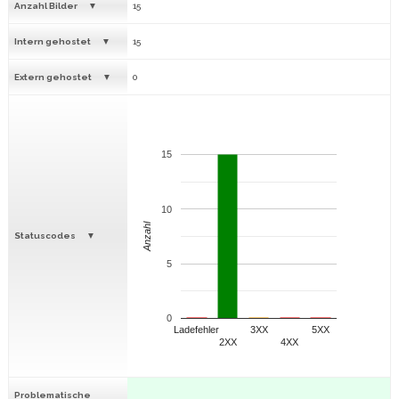
Anzahl Bilder
15
Intern gehostet
15
Extern gehostet
0
15
10
Anzahl
Statuscodes
5
0
Ladefehler
3XX
5XX
2XX
4XX
Problematische