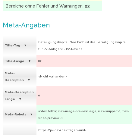
Bereiche ohne Fehler und Warnungen:
23
Meta-Angaben
Beteiligungskapital: Wie hoch ist das Beteiligungskapital
Title-Tag
für PV-Anlagen? - PV-Navi.de
Title-Länge
87
Meta-
<Nicht vorhanden>
Description
Meta-Description
0
Länge
index, follow, max-image-preview:large, max-snippet:-1, max-
Meta-Robots
video-preview:-1
https://pv-navi.de/fragen-und-