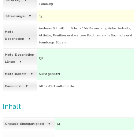
Title-Tag
Hamburg
Title-Länge
63
Andreas Schmitt ihr Fotograf für Bewerbungsfotos Portraits,
Meta-
Aktfotos, Familien und weitere Fotothemen in Buchholz und
Description
Hamburgs Süden.
Meta-Description
137
Länge
Meta-Robots
Nicht gesetzt
Canonical
https://schmitt-foto.de
Inhalt
Onpage-Einzigartigkeit
94