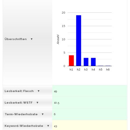
20
15
Anzahl
Überschriften
10
5
0
h1
h2
h3
h4
h5
h6
Lesbarkeit: Flesch
49
Lesbarkeit: WSTF
10.5
Term-Wiederholrate
6
Keyword-Wiederholrate
43