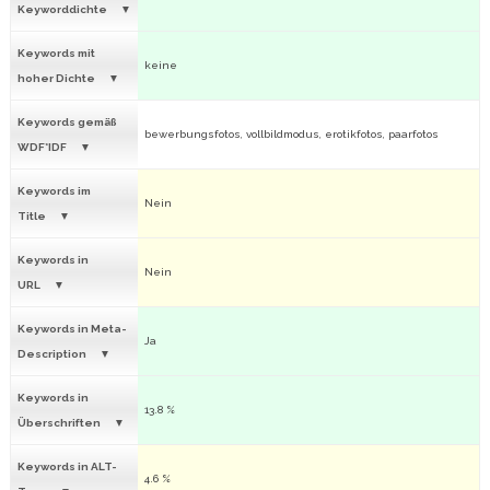
Keyworddichte
Keywords mit
keine
hoher Dichte
Keywords gemäß
bewerbungsfotos, vollbildmodus, erotikfotos, paarfotos
WDF*IDF
Keywords im
Nein
Title
Keywords in
Nein
URL
Keywords in Meta-
Ja
Description
Keywords in
13.8 %
Überschriften
Keywords in ALT-
4.6 %