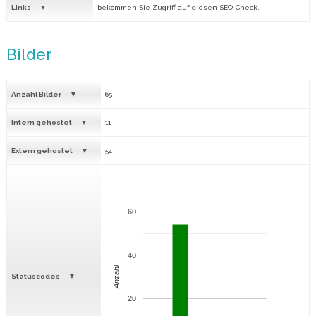
Links
bekommen Sie Zugriff auf diesen SEO-Check.
Bilder
Anzahl Bilder
65
Intern gehostet
11
Extern gehostet
54
60
40
Anzahl
Statuscodes
20