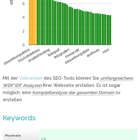
6
4
2
0
fotograf
hochzeitsfotos
bewerbungsfoto
erotikshooting
andreas
mini
fotografen
bewerbungsfotos
momente
Mit der
Vollversion
des SEO-Tools können Sie
umfangreichere
WDF*IDF Analysen
Ihrer Webseite erstellen. Es ist sogar
möglich, eine
Komplettanalyse der gesamten Domain
zu
erstellen.
Keywords
Maximale
1 %