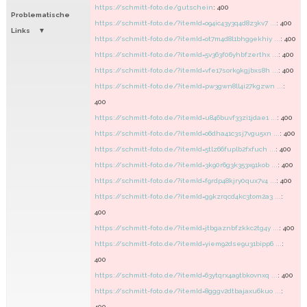
https://schmitt-foto.de/gutschein
: 400
Problematische
https://schmitt-foto.de/?itemId=o94ic43y3q4d8z3kv7 ...
: 400
Links
https://schmitt-foto.de/?itemId=ot7m4d8l1bhg9ekhiy ...
: 400
https://schmitt-foto.de/?itemId=5v363f06yhbfzerthx ...
: 400
https://schmitt-foto.de/?itemId=vfe17sork9kgjbxs8h ...
: 400
https://schmitt-foto.de/?itemId=pw3gwn8ll4i27kgzwn ...
:
400
https://schmitt-foto.de/?itemId=u846buvf33zi1jdae1 ...
: 400
https://schmitt-foto.de/?itemId=o6dha41c3sj7vgu5xn ...
: 400
https://schmitt-foto.de/?itemId=5tlz66fuplb2fxfuch ...
: 400
https://schmitt-foto.de/?itemId=3k90r6g3k353x91kob ...
: 400
https://schmitt-foto.de/?itemId=f9rdp48kjry0qux7v4 ...
: 400
https://schmitt-foto.de/?itemId=g9kzrqcd4kc3tom2a3 ...
:
400
https://schmitt-foto.de/?itemId=jtbgaznbfzkkc2tg4y ...
: 400
https://schmitt-foto.de/?itemId=yiem92dse9u31bipp6 ...
:
400
https://schmitt-foto.de/?itemId=63ytqrx4a9tbkovnxq ...
: 400
https://schmitt-foto.de/?itemId=8gggv2dtbajaxu6kuo ...
:
400