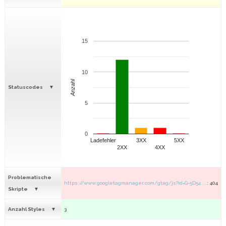
15
10
Anzahl
Statuscodes
5
0
Ladefehler
3XX
5XX
2XX
4XX
Problematische
https://www.googletagmanager.com/gtag/js?id=G-5D54 ...
: 404
Skripte
Anzahl Styles
3