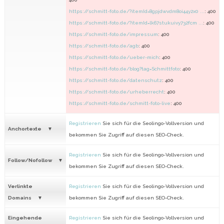
https://schmitt-foto.de/?itemId=8gpjdwvdm8oi44y2x0 ...
: 400
https://schmitt-foto.de/?itemId=lk67stukuivy732fcm ...
: 400
https://schmitt-foto.de/impressum
: 400
https://schmitt-foto.de/agb
: 400
https://schmitt-foto.de/ueber-mich
: 400
https://schmitt-foto.de/blog?tag=Schmittfoto
: 400
https://schmitt-foto.de/datenschutz
: 400
https://schmitt-foto.de/urheberrecht
: 400
https://schmitt-foto.de/schmitt-foto-live
: 400
Registrieren
Sie sich für die Seolingo-Vollversion und
Anchortexte
bekommen Sie Zugriff auf diesen SEO-Check.
Registrieren
Sie sich für die Seolingo-Vollversion und
Follow/Nofollow
bekommen Sie Zugriff auf diesen SEO-Check.
Verlinkte
Registrieren
Sie sich für die Seolingo-Vollversion und
Domains
bekommen Sie Zugriff auf diesen SEO-Check.
Eingehende
Registrieren
Sie sich für die Seolingo-Vollversion und