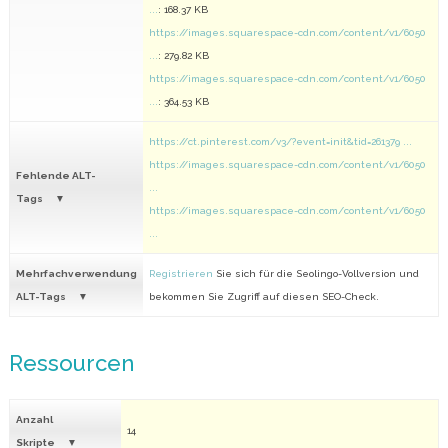
...
: 168.37 KB
https://images.squarespace-cdn.com/content/v1/6050
...
: 279.82 KB
https://images.squarespace-cdn.com/content/v1/6050
...
: 364.53 KB
https://ct.pinterest.com/v3/?event=init&tid=261379 ...
https://images.squarespace-cdn.com/content/v1/6050
Fehlende ALT-
...
Tags
https://images.squarespace-cdn.com/content/v1/6050
...
Mehrfachverwendung
Registrieren
Sie sich für die Seolingo-Vollversion und
ALT-Tags
bekommen Sie Zugriff auf diesen SEO-Check.
Ressourcen
Anzahl
14
Skripte