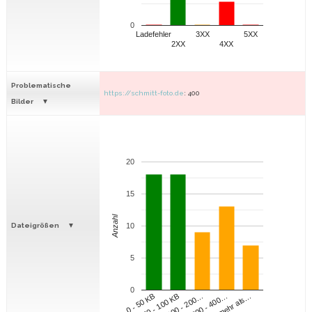
0
Ladefehler
3XX
5XX
2XX
4XX
Problematische
https://schmitt-foto.de
: 400
Bilder
20
15
Anzahl
Dateigrößen
10
5
0
100 - 200…
200 - 400…
mehr als…
0 - 50 KB
50 - 100 KB