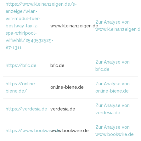
https://www.kleinanzeigen.de/s-
anzeige/wlan-
wifi-modul-fuer-
Zur Analyse von
bestway-lay-z-
www.kleinanzeigen.de
www.kleinanzeigen.d
spa-whirlpool-
wifiwhirl/2549532529-
87-1311
Zur Analyse von
https://bfic.de
bfic.de
bfic.de
https://online-
Zur Analyse von
online-biene.de
biene.de/
online-biene.de
Zur Analyse von
https://verdesia.de
verdesia.de
verdesia.de
Zur Analyse von
https://www.bookwire.de
www.bookwire.de
www.bookwire.de