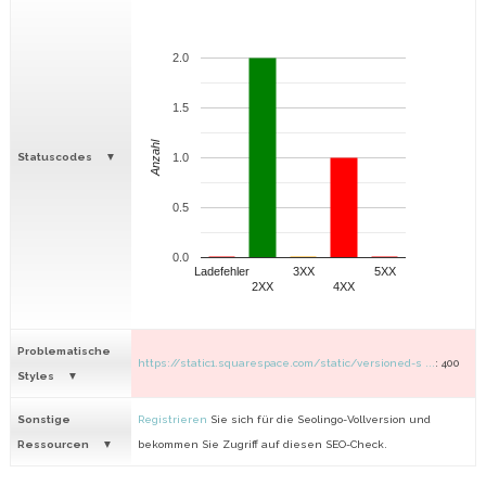
2.0
1.5
Anzahl
Statuscodes
1.0
0.5
0.0
Ladefehler
3XX
5XX
2XX
4XX
Problematische
https://static1.squarespace.com/static/versioned-s ...
: 400
Styles
Sonstige
Registrieren
Sie sich für die Seolingo-Vollversion und
Ressourcen
bekommen Sie Zugriff auf diesen SEO-Check.