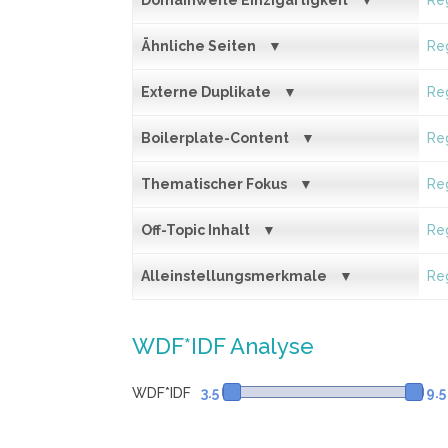
Domainweite Einzigartigkeit
Reg
Ähnliche Seiten
Reg
Externe Duplikate
Reg
Boilerplate-Content
Reg
Thematischer Fokus
Reg
Off-Topic Inhalt
Reg
Alleinstellungsmerkmale
Reg
WDF*IDF Analyse
WDF*IDF
3.5
9.5