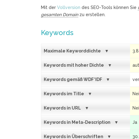
Mit der
Vollversion
des SEO-Tools können Sie
gesamten Domain
zu erstellen.
Keywords
Maximale Keyworddichte
3.
Keywords mit hoher Dichte
aut
Keywords gemäß WDF*IDF
ver
Keywords im Title
Ne
Keywords in URL
Ne
Keywords in Meta-Description
Ja
Keywords in Überschriften
30