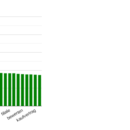
bewerten
kaufvertrag
filiale