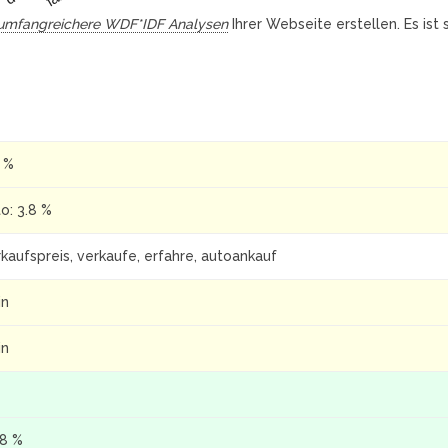
umfangreichere WDF*IDF Analysen
Ihrer Webseite erstellen. Es ist
8 %
o: 3.8 %
kaufspreis, verkaufe, erfahre, autoankauf
in
in
.8 %