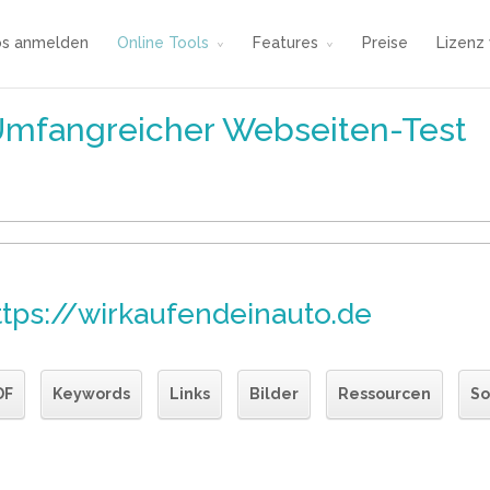
os anmelden
Online Tools
Features
Preise
Lizenz
Umfangreicher Webseiten-Test
ttps://wirkaufendeinauto.de
DF
Keywords
Links
Bilder
Ressourcen
So