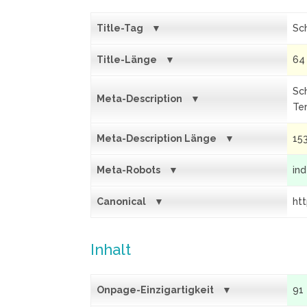
Title-Tag
Sc
Title-Länge
64
Sch
Meta-Description
Te
Meta-Description Länge
15
Meta-Robots
ind
Canonical
ht
Inhalt
Onpage-Einzigartigkeit
91