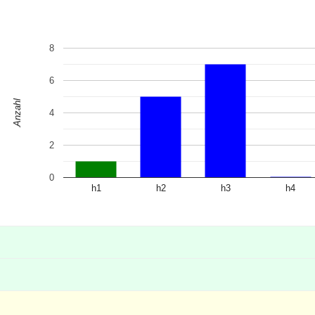
8
6
Anzahl
4
2
0
h1
h2
h3
h4