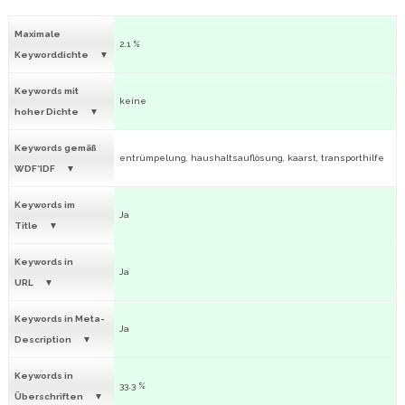
Maximale
2.1 %
Keyworddichte
Keywords mit
keine
hoher Dichte
Keywords gemäß
entrümpelung, haushaltsauflösung, kaarst, transporthilfe
WDF*IDF
Keywords im
Ja
Title
Keywords in
Ja
URL
Keywords in Meta-
Ja
Description
Keywords in
33.3 %
Überschriften