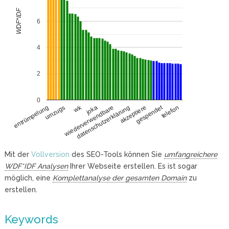
WDF*IDF
6
4
2
0
wk
gespendet
umzugs
akzeptiere
joka
telefon
wiederverwendbare
entrümpelung
datenschutzerklärung
Mit der
Vollversion
des SEO-Tools können Sie
umfangreichere
WDF*IDF Analysen
Ihrer Webseite erstellen. Es ist sogar
möglich, eine
Komplettanalyse der gesamten Domain
zu
erstellen.
Keywords