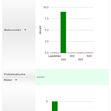
10.0
7.5
Anzahl
Statuscodes
5.0
2.5
0.0
Ladefehler
3XX
5XX
2XX
4XX
Problematische
keine
Bilder
6