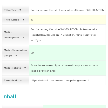
Title-Tag
Entrümpelung Kaarst • Haushaltsauflösung • WK-SOLUTION
Title-Länge
60
Entrümpelung Kaarst ➡️ WK-SOLUTION: Professionelle
Meta-
Haushaltsauflösungen. ✓ Gründlich, fair & kurzfristig
Description
verfügbar!
Meta-Description
125
Länge
follow, index, max-snippet:-1, max-video-preview:-1, max-
Meta-Robots
image-preview:large
Canonical
https://wk-solution.de/entruempelung-kaarst/
Inhalt