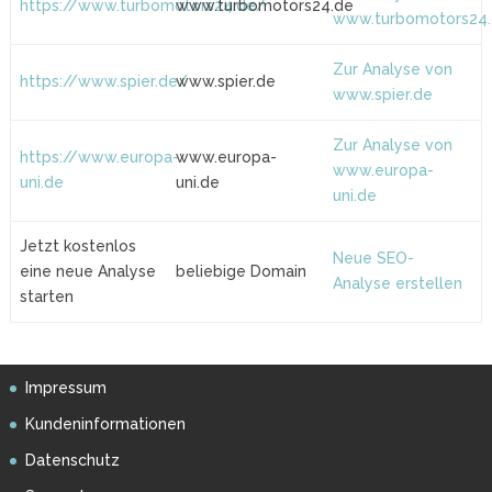
https://www.turbomotors24.de/
www.turbomotors24.de
www.turbomotors24
Zur Analyse von
https://www.spier.de/
www.spier.de
www.spier.de
Zur Analyse von
https://www.europa-
www.europa-
www.europa-
uni.de
uni.de
uni.de
Jetzt kostenlos
Neue SEO-
eine neue Analyse
beliebige Domain
Analyse erstellen
starten
Impressum
Kundeninformationen
Datenschutz