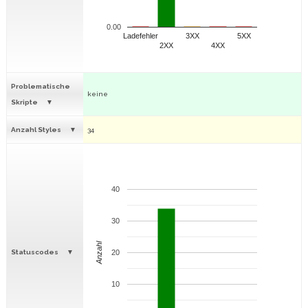
0.00
Ladefehler
3XX
5XX
2XX
4XX
Problematische
keine
Skripte
Anzahl Styles
34
40
30
Anzahl
Statuscodes
20
10