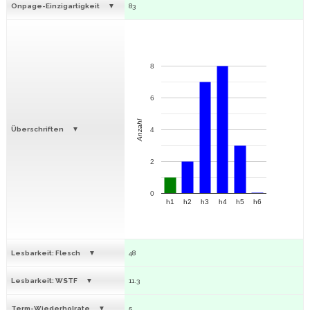
Onpage-Einzigartigkeit
83
8
6
Anzahl
Überschriften
4
2
0
h1
h2
h3
h4
h5
h6
Lesbarkeit: Flesch
48
Lesbarkeit: WSTF
11.3
Term-Wiederholrate
5