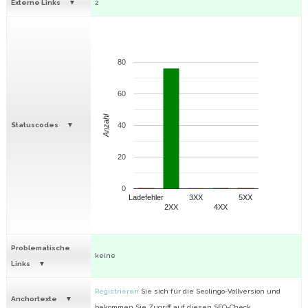
Externe Links
2
80
60
Anzahl
Statuscodes
40
20
0
Ladefehler
3XX
5XX
2XX
4XX
Problematische
keine
Links
Registrieren
Sie sich für die Seolingo-Vollversion und
Anchortexte
bekommen Sie Zugriff auf diesen SEO-Check.