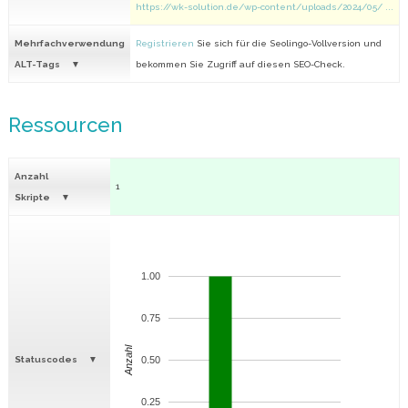
https://wk-solution.de/wp-content/uploads/2024/05/ ...
Mehrfachverwendung
Registrieren
Sie sich für die Seolingo-Vollversion und
ALT-Tags
bekommen Sie Zugriff auf diesen SEO-Check.
Ressourcen
Anzahl
1
Skripte
1.00
0.75
Anzahl
Statuscodes
0.50
0.25