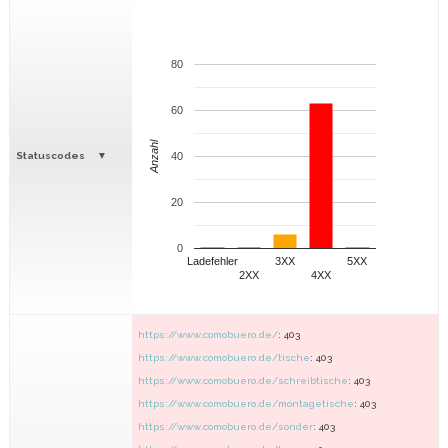
80
60
Anzahl
Statuscodes
40
20
0
Ladefehler
3XX
5XX
2XX
4XX
https://www.comobuero.de/
: 403
https://www.comobuero.de/tische
: 403
https://www.comobuero.de/schreibtische
: 403
https://www.comobuero.de/montagetische
: 403
https://www.comobuero.de/sonder
: 403