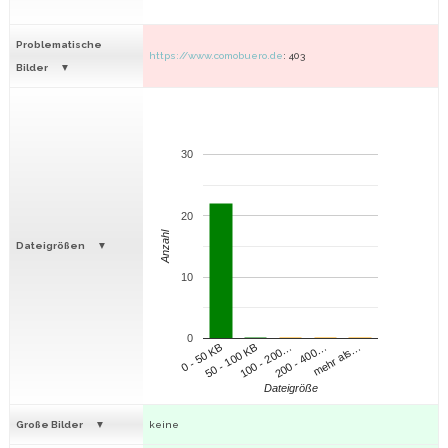
Problematische
https://www.comobuero.de
: 403
Bilder
30
20
Anzahl
Dateigrößen
10
0
100 - 200…
200 - 400…
mehr als…
0 - 50 KB
50 - 100 KB
Dateigröße
Große Bilder
keine