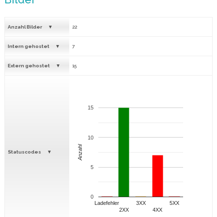
Anzahl Bilder
22
Intern gehostet
7
Extern gehostet
15
15
10
Anzahl
Statuscodes
5
0
Ladefehler
3XX
5XX
2XX
4XX