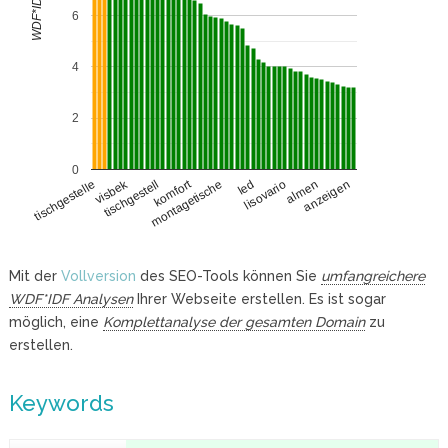
WDF*IDF
6
4
2
0
visbek
komfort
lisovario
tischgestell
almen
anzeigen
montagetische
tischgestelle
led
Mit der
Vollversion
des SEO-Tools können Sie
umfangreichere
WDF*IDF Analysen
Ihrer Webseite erstellen. Es ist sogar
möglich, eine
Komplettanalyse der gesamten Domain
zu
erstellen.
Keywords