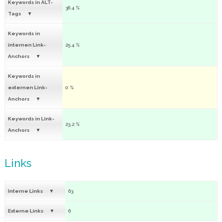
Keywords in ALT-
36.4 %
Tags
Keywords in
internen Link-
25.4 %
Anchors
Keywords in
externen Link-
0 %
Anchors
Keywords in Link-
23.2 %
Anchors
Links
Interne Links
63
Externe Links
6