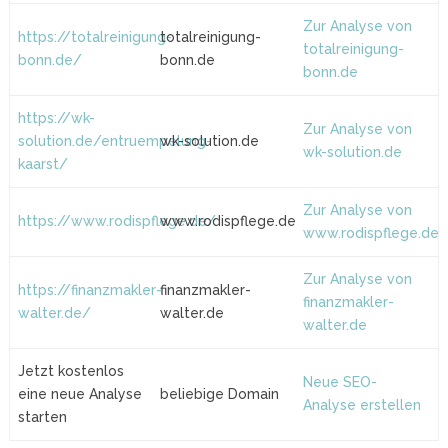
Zur Analyse von
https://totalreinigung-
totalreinigung-
totalreinigung-
bonn.de/
bonn.de
bonn.de
https://wk-
Zur Analyse von
solution.de/entruempelung-
wk-solution.de
wk-solution.de
kaarst/
Zur Analyse von
https://www.rodispflege.de/
www.rodispflege.de
www.rodispflege.de
Zur Analyse von
https://finanzmakler-
finanzmakler-
finanzmakler-
walter.de/
walter.de
walter.de
Jetzt kostenlos
Neue SEO-
eine neue Analyse
beliebige Domain
Analyse erstellen
starten