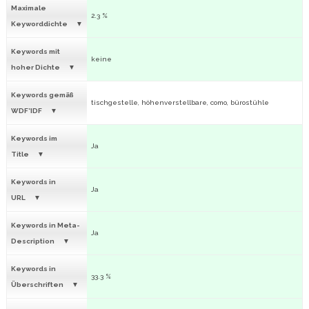
Maximale
2.3 %
Keyworddichte
Keywords mit
keine
hoher Dichte
Keywords gemäß
tischgestelle, höhenverstellbare, como, bürostühle
WDF*IDF
Keywords im
Ja
Title
Keywords in
Ja
URL
Keywords in Meta-
Ja
Description
Keywords in
33.3 %
Überschriften