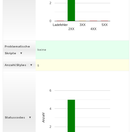
2
0
Ladefehler
3XX
5XX
2XX
4XX
Problematische
keine
Skripte
Anzahl Styles
5
6
4
Anzahl
Statuscodes
2