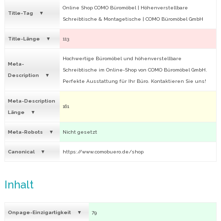
Online Shop COMO Büromöbel | Höhenverstellbare
Title-Tag
Schreibtische & Montagetische | COMO Büromöbel GmbH
Title-Länge
113
Hochwertige Büromöbel und höhenverstellbare
Meta-
Schreibtische im Online-Shop von COMO Büromöbel GmbH.
Description
Perfekte Ausstattung für Ihr Büro. Kontaktieren Sie uns!
Meta-Description
161
Länge
Meta-Robots
Nicht gesetzt
Canonical
https://www.comobuero.de/shop
Inhalt
Onpage-Einzigartigkeit
79