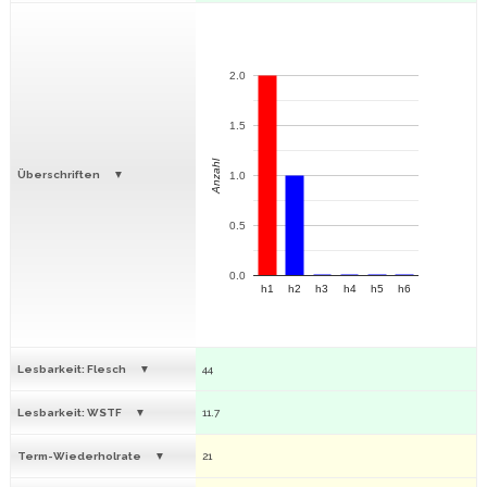
2.0
1.5
Anzahl
Überschriften
1.0
0.5
0.0
h1
h2
h3
h4
h5
h6
Lesbarkeit: Flesch
44
Lesbarkeit: WSTF
11.7
Term-Wiederholrate
21