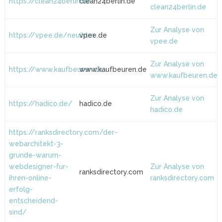
https://clean24berlin.de
clean24berlin.de
clean24berlin.de
Zur Analyse von
https://vpee.de/neu.htm
vpee.de
vpee.de
Zur Analyse von
https://www.kaufbeuren.de
www.kaufbeuren.de
www.kaufbeuren.de
Zur Analyse von
https://hadico.de/
hadico.de
hadico.de
https://ranksdirectory.com/der-
webarchitekt-3-
grunde-warum-
webdesigner-fur-
Zur Analyse von
ranksdirectory.com
ihren-online-
ranksdirectory.com
erfolg-
entscheidend-
sind/