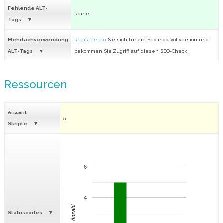
Fehlende ALT-
keine
Tags
Mehrfachverwendung
Registrieren
Sie sich für die Seolingo-Vollversion und
ALT-Tags
bekommen Sie Zugriff auf diesen SEO-Check.
Ressourcen
Anzahl
5
Skripte
6
4
Anzahl
Statuscodes