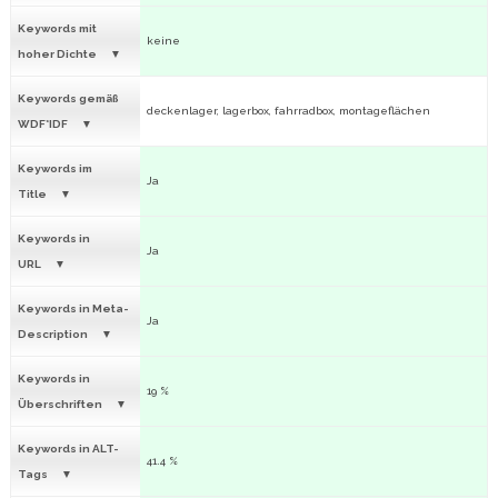
Keywords mit
keine
hoher Dichte
Keywords gemäß
deckenlager, lagerbox, fahrradbox, montageflächen
WDF*IDF
Keywords im
Ja
Title
Keywords in
Ja
URL
Keywords in Meta-
Ja
Description
Keywords in
19 %
Überschriften
Keywords in ALT-
41.4 %
Tags