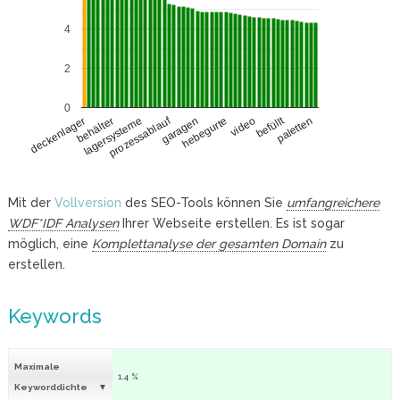
4
2
0
befüllt
prozessablauf
behälter
video
lagersysteme
paletten
garagen
deckenlager
hebegurte
Mit der
Vollversion
des SEO-Tools können Sie
umfangreichere
WDF*IDF Analysen
Ihrer Webseite erstellen. Es ist sogar
möglich, eine
Komplettanalyse der gesamten Domain
zu
erstellen.
Keywords
Maximale
1.4 %
Keyworddichte