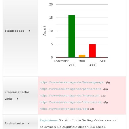
20
15
Anzahl
Statuscodes
10
5
0
Ladefehler
3XX
5XX
2XX
4XX
https://www.deckenlager.de/fahrradgarage
: 429
https://www.deckenlager.de/partnerseite
: 429
Problematische
https://www.deckenlager.de/impressum
: 429
Links
https://www.deckenlager.de/datenschutz
: 429
https://www.deckenlager.de/agb
: 429
Registrieren
Sie sich für die Seolingo-Vollversion und
Anchortexte
bekommen Sie Zugriff auf diesen SEO-Check.