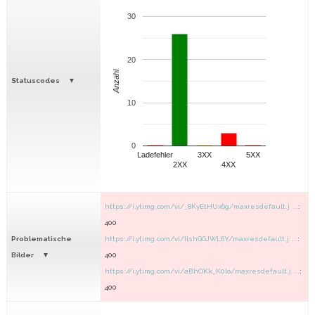
30
20
Anzahl
Statuscodes
10
0
Ladefehler
3XX
5XX
2XX
4XX
https://i.ytimg.com/vi/_8KyEtHUx6g/maxresdefault.j ...
:
400
Problematische
https://i.ytimg.com/vi/IlshGGJWL6Y/maxresdefault.j ...
:
Bilder
400
https://i.ytimg.com/vi/aBhOKk_K0lo/maxresdefault.j ...
:
400