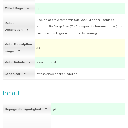
Title-Länge
47
Deckenlagersysteme von Udo Röck. Mit dem Hochlager
Meta-
Nutzen Sie Parkplätze (Tiefgaragen, Kellerräume usw.) als
Description
zusätzliches Lager mit einem Deckenregal.
Meta-Description
154
Länge
Meta-Robots
Nicht gesetzt
Canonical
https://www.deckenlager.de
Inhalt
Onpage-Einzigartigkeit
96