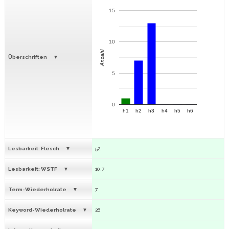
15
10
Anzahl
Überschriften
5
0
h1
h2
h3
h4
h5
h6
Lesbarkeit: Flesch
52
Lesbarkeit: WSTF
10.7
Term-Wiederholrate
7
Keyword-Wiederholrate
26