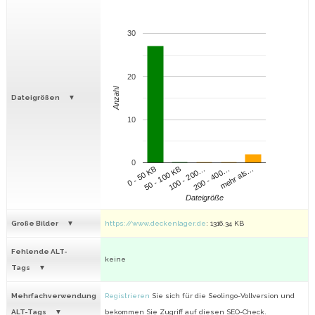
30
20
Anzahl
Dateigrößen
10
0
100 - 200…
200 - 400…
mehr als…
0 - 50 KB
50 - 100 KB
Dateigröße
Große Bilder
https://www.deckenlager.de
: 1316.34 KB
Fehlende ALT-
keine
Tags
Mehrfachverwendung
Registrieren
Sie sich für die Seolingo-Vollversion und
ALT-Tags
bekommen Sie Zugriff auf diesen SEO-Check.