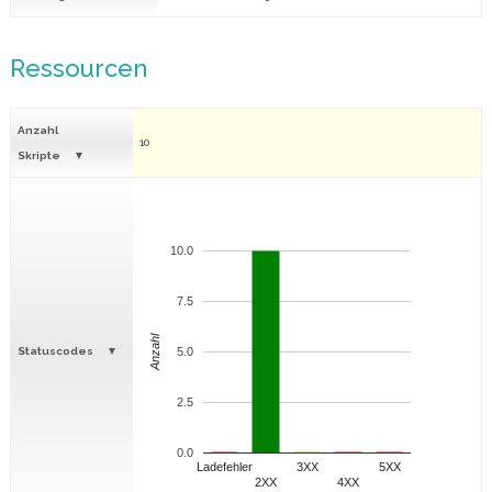
Ressourcen
Anzahl
10
Skripte
10.0
7.5
Anzahl
Statuscodes
5.0
2.5
0.0
Ladefehler
3XX
5XX
2XX
4XX