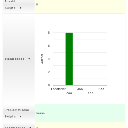
Anzahl
8
Skripte
8
6
Anzahl
Statuscodes
4
2
0
Ladefehler
3XX
5XX
2XX
4XX
Problematische
keine
Skripte
Anzahl Styles
5