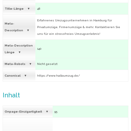
Title-Länge
48
Erfahrenes Umzugsunternehmen in Hamburg für
Meta-
Privatumzüge, Firmenumzüge & mehr. Kontaktieren Sie
Description
uns für ein stressfreies Umzugserlebnis!
Meta-Description
140
Länge
Meta-Robots
Nicht gesetzt
Canonical
https://www.halloumzug.de/
Inhalt
Onpage-Einzigartigkeit
95