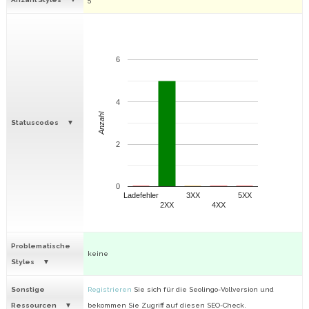
6
4
Anzahl
Statuscodes
2
0
Ladefehler
3XX
5XX
2XX
4XX
Problematische
keine
Styles
Sonstige
Registrieren
Sie sich für die Seolingo-Vollversion und
Ressourcen
bekommen Sie Zugriff auf diesen SEO-Check.