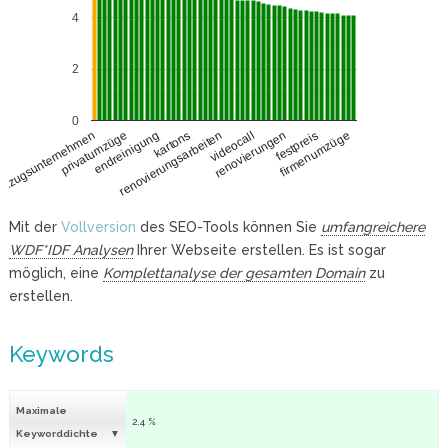
4
2
0
privatumzüge
renovierungen
endreinigung
festpreis
kartons
firmenumzüge
renovierungsarbeiten
mzugsunternehmen
videocall
Mit der
Vollversion
des SEO-Tools können Sie
umfangreichere
WDF*IDF Analysen
Ihrer Webseite erstellen. Es ist sogar
möglich, eine
Komplettanalyse der gesamten Domain
zu
erstellen.
Keywords
Maximale
2.4 %
Keyworddichte