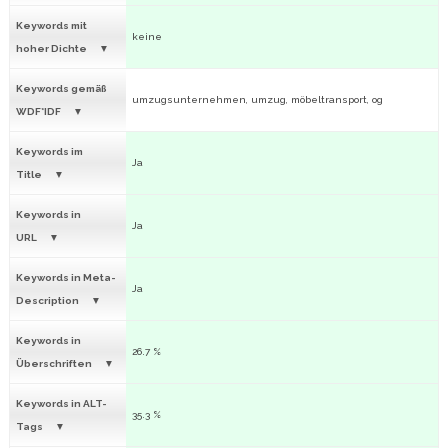
Keywords mit
keine
hoher Dichte
Keywords gemäß
umzugsunternehmen, umzug, möbeltransport, og
WDF*IDF
Keywords im
Ja
Title
Keywords in
Ja
URL
Keywords in Meta-
Ja
Description
Keywords in
26.7 %
Überschriften
Keywords in ALT-
35.3 %
Tags