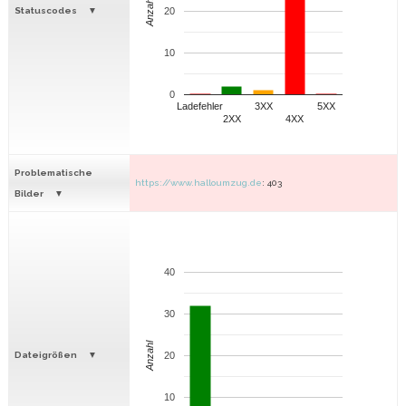
Anzahl
Statuscodes
20
10
0
Ladefehler
3XX
5XX
2XX
4XX
Problematische
https://www.halloumzug.de
: 403
Bilder
40
30
Anzahl
Dateigrößen
20
10