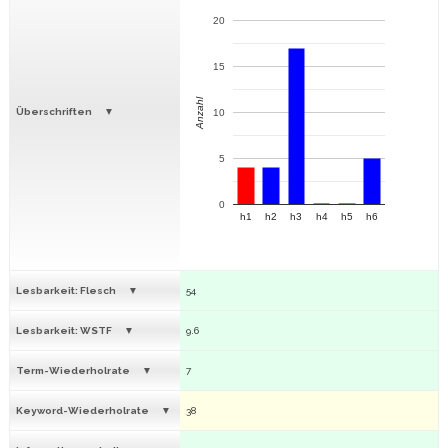
20
15
Anzahl
Überschriften
10
5
0
h1
h2
h3
h4
h5
h6
Lesbarkeit: Flesch
54
Lesbarkeit: WSTF
9.6
Term-Wiederholrate
7
Keyword-Wiederholrate
38