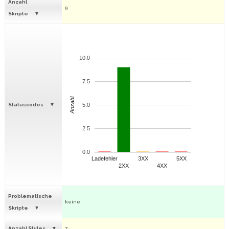
Anzahl
9
Skripte
10.0
7.5
Anzahl
Statuscodes
5.0
2.5
0.0
Ladefehler
3XX
5XX
2XX
4XX
Problematische
keine
Skripte
Anzahl Styles
7