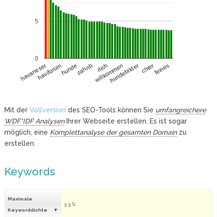
5
0
haviforum
hundebilder
hunde
chter
zahnb
feines
rlich
havaneser
willkommen
Mit der
Vollversion
des SEO-Tools können Sie
umfangreichere
WDF*IDF Analysen
Ihrer Webseite erstellen. Es ist sogar
möglich, eine
Komplettanalyse der gesamten Domain
zu
erstellen.
Keywords
Maximale
3.3 %
Keyworddichte