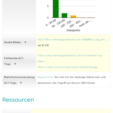
5
0
100 - 200…
200 - 400…
mehr als…
0 - 50 KB
50 - 100 KB
Dateigröße
http://files.homepagemodules.de/b784688/a_1749_bf1 ...
:
Große Bilder
110.87 KB
https://img.homepagemodules.de/ds/cached/svg-
Fehlende ALT-
objec ...
Tags
https://stats.miranus.com/piwik.php?idsite=924
Mehrfachverwendung
Registrieren
Sie sich für die Seolingo-Vollversion und
ALT-Tags
bekommen Sie Zugriff auf diesen SEO-Check.
Ressourcen