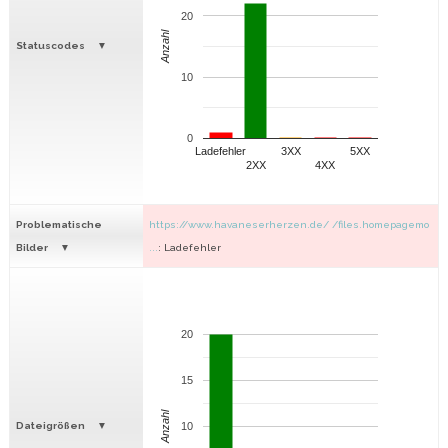
20
Anzahl
Statuscodes
10
0
Ladefehler
3XX
5XX
2XX
4XX
Problematische
https://www.havaneserherzen.de/ /files.homepagemo
Bilder
...
: Ladefehler
20
15
Anzahl
Dateigrößen
10