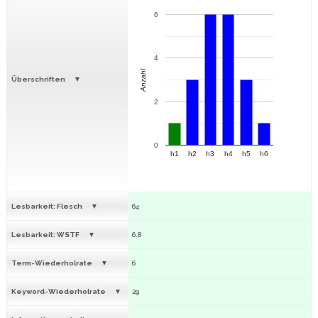
6
4
Anzahl
Überschriften
2
0
h1
h2
h3
h4
h5
h6
Lesbarkeit: Flesch
64
Lesbarkeit: WSTF
6.8
Term-Wiederholrate
6
Keyword-Wiederholrate
29