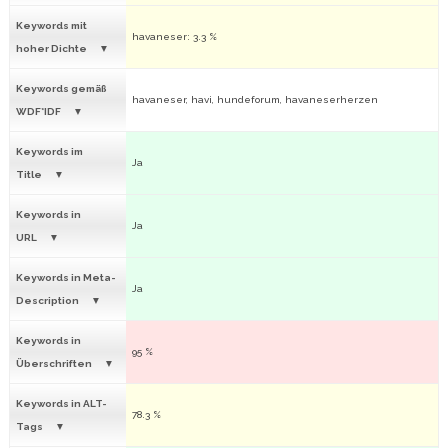
Keywords mit
havaneser: 3.3 %
hoher Dichte
Keywords gemäß
havaneser, havi, hundeforum, havaneserherzen
WDF*IDF
Keywords im
Ja
Title
Keywords in
Ja
URL
Keywords in Meta-
Ja
Description
Keywords in
95 %
Überschriften
Keywords in ALT-
78.3 %
Tags