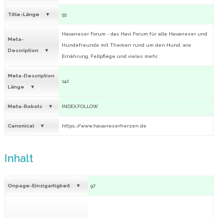
Title-Länge
55
Havaneser Forum - das Havi Forum für alle Havaneser und
Meta-
Hundefreunde mit Themen rund um den Hund, wie
Description
Ernährung, Fellpflege und vieles mehr.
Meta-Description
142
Länge
Meta-Robots
INDEX,FOLLOW
Canonical
https://www.havaneserherzen.de
Inhalt
Onpage-Einzigartigkeit
97