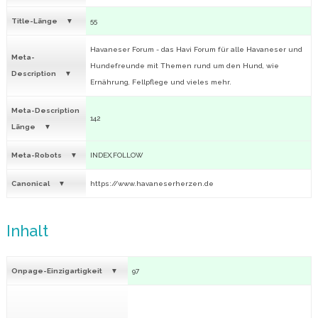
Title-Länge
55
Havaneser Forum - das Havi Forum für alle Havaneser und
Meta-
Hundefreunde mit Themen rund um den Hund, wie
Description
Ernährung, Fellpflege und vieles mehr.
Meta-Description
142
Länge
Meta-Robots
INDEX,FOLLOW
Canonical
https://www.havaneserherzen.de
Inhalt
Onpage-Einzigartigkeit
97