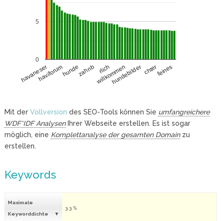
5
0
haviforum
hundebilder
hunde
chter
zahnb
feines
rlich
havaneser
willkommen
Mit der
Vollversion
des SEO-Tools können Sie
umfangreichere
WDF*IDF Analysen
Ihrer Webseite erstellen. Es ist sogar
möglich, eine
Komplettanalyse der gesamten Domain
zu
erstellen.
Keywords
Maximale
3.3 %
Keyworddichte