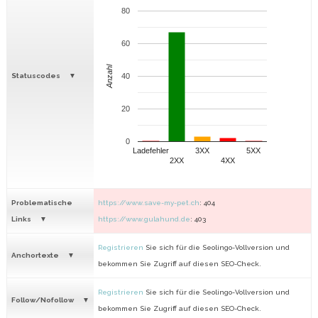
80
60
Anzahl
Statuscodes
40
20
0
Ladefehler
3XX
5XX
2XX
4XX
Problematische
https://www.save-my-pet.ch
: 404
Links
https://www.gulahund.de
: 403
Registrieren
Sie sich für die Seolingo-Vollversion und
Anchortexte
bekommen Sie Zugriff auf diesen SEO-Check.
Registrieren
Sie sich für die Seolingo-Vollversion und
Follow/Nofollow
bekommen Sie Zugriff auf diesen SEO-Check.