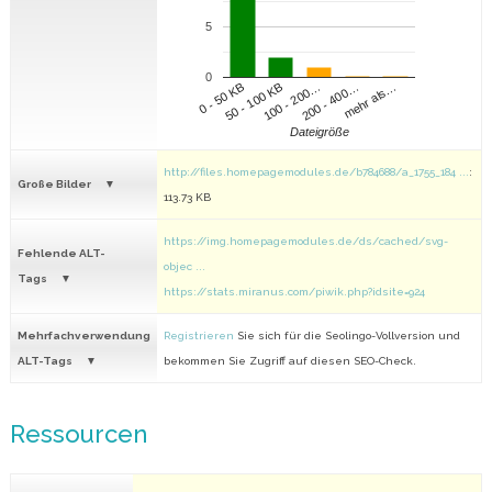
5
0
100 - 200…
200 - 400…
mehr als…
0 - 50 KB
50 - 100 KB
Dateigröße
http://files.homepagemodules.de/b784688/a_1755_184 ...
:
Große Bilder
113.73 KB
https://img.homepagemodules.de/ds/cached/svg-
Fehlende ALT-
objec ...
Tags
https://stats.miranus.com/piwik.php?idsite=924
Mehrfachverwendung
Registrieren
Sie sich für die Seolingo-Vollversion und
ALT-Tags
bekommen Sie Zugriff auf diesen SEO-Check.
Ressourcen