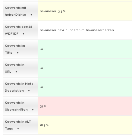
Keywords mit
havaneser: 3.3 %
hoher Dichte
Keywords gemäß
havaneser, havi, hundeforum, havaneserherzen
WDF*IDF
Keywords im
Ja
Title
Keywords in
Ja
URL
Keywords in Meta-
Ja
Description
Keywords in
95 %
Überschriften
Keywords in ALT-
78.3 %
Tags