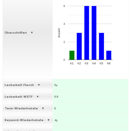
6
4
Anzahl
Überschriften
2
0
h1
h2
h3
h4
h5
h6
Lesbarkeit: Flesch
64
Lesbarkeit: WSTF
6.8
Term-Wiederholrate
6
Keyword-Wiederholrate
29