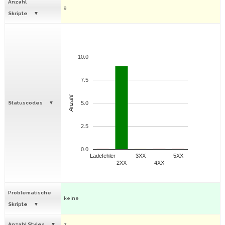
Anzahl
9
Skripte
10.0
7.5
Anzahl
Statuscodes
5.0
2.5
0.0
Ladefehler
3XX
5XX
2XX
4XX
Problematische
keine
Skripte
Anzahl Styles
7