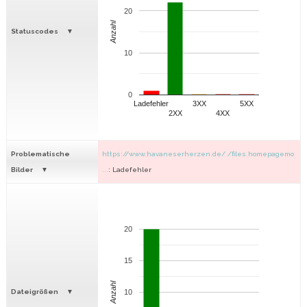
20
Anzahl
Statuscodes
10
0
Ladefehler
3XX
5XX
2XX
4XX
Problematische
https://www.havaneserherzen.de/ /files.homepagemo
Bilder
...
: Ladefehler
20
15
Anzahl
Dateigrößen
10