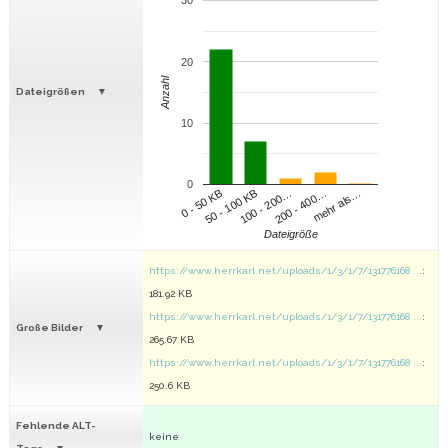
30
20
Anzahl
Dateigrößen
10
0
100 - 200…
200 - 400…
mehr als…
0 - 50 KB
50 - 100 KB
Dateigröße
https://www.herrkarl.net/uploads/1/3/1/7/131776168 ...
:
181.92 KB
https://www.herrkarl.net/uploads/1/3/1/7/131776168 ...
:
Große Bilder
265.67 KB
https://www.herrkarl.net/uploads/1/3/1/7/131776168 ...
:
250.6 KB
Fehlende ALT-
keine