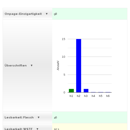
Onpage-Einzigartigkeit
98
15
10
Anzahl
Überschriften
5
0
h1
h2
h3
h4
h5
h6
Lesbarkeit: Flesch
46
Lesbarkeit: WSTF
12.3