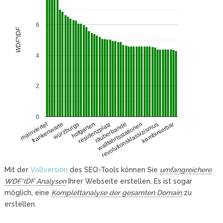
6
WDF*IDF
4
2
0
frankenwarte
wallfahrtsstationen
würzburgs
revolutionsklassizismus
hofgarten
kombinierbar
residenzplatz
mainviertel
räuberbande
Mit der
Vollversion
des SEO-Tools können Sie
umfangreichere
WDF*IDF Analysen
Ihrer Webseite erstellen. Es ist sogar
möglich, eine
Komplettanalyse der gesamten Domain
zu
erstellen.