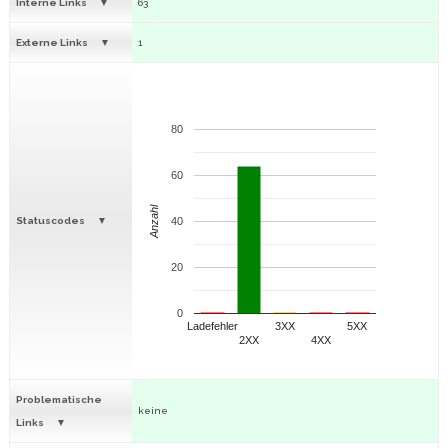
Interne Links
63
Externe Links
1
80
60
Anzahl
Statuscodes
40
20
0
Ladefehler
3XX
5XX
2XX
4XX
Problematische
keine
Links