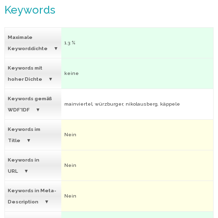
Keywords
Maximale
1.3 %
Keyworddichte
Keywords mit
keine
hoher Dichte
Keywords gemäß
mainviertel, würzburger, nikolausberg, käppele
WDF*IDF
Keywords im
Nein
Title
Keywords in
Nein
URL
Keywords in Meta-
Nein
Description