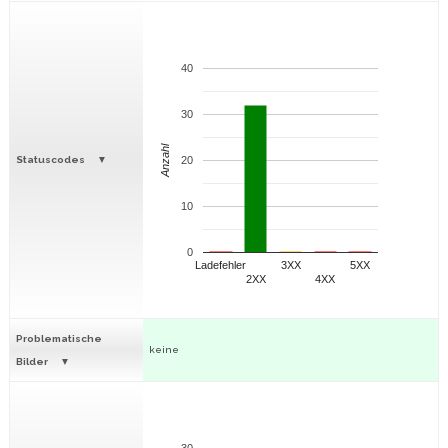
40
30
Anzahl
Statuscodes
20
10
0
Ladefehler
3XX
5XX
2XX
4XX
Problematische
keine
Bilder