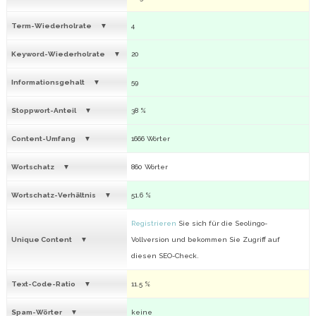
Term-Wiederholrate
4
Keyword-Wiederholrate
20
Informationsgehalt
59
Stoppwort-Anteil
38 %
Content-Umfang
1666 Wörter
Wortschatz
860 Wörter
Wortschatz-Verhältnis
51.6 %
Registrieren
Sie sich für die Seolingo-
Unique Content
Vollversion und bekommen Sie Zugriff auf
diesen SEO-Check.
Text-Code-Ratio
11.5 %
Spam-Wörter
keine