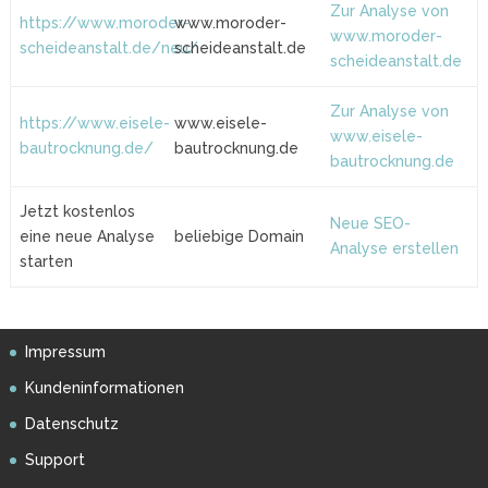
Zur Analyse von
https://www.moroder-
www.moroder-
www.moroder-
scheideanstalt.de/neu/
scheideanstalt.de
scheideanstalt.de
Zur Analyse von
https://www.eisele-
www.eisele-
www.eisele-
bautrocknung.de/
bautrocknung.de
bautrocknung.de
Jetzt kostenlos
Neue SEO-
eine neue Analyse
beliebige Domain
Analyse erstellen
starten
Impressum
Kundeninformationen
Datenschutz
Support