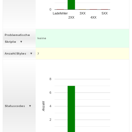
0
Ladefehler
3XX
5XX
2XX
4XX
Problematische
keine
Skripte
Anzahl Styles
7
8
6
Anzahl
Statuscodes
4
2