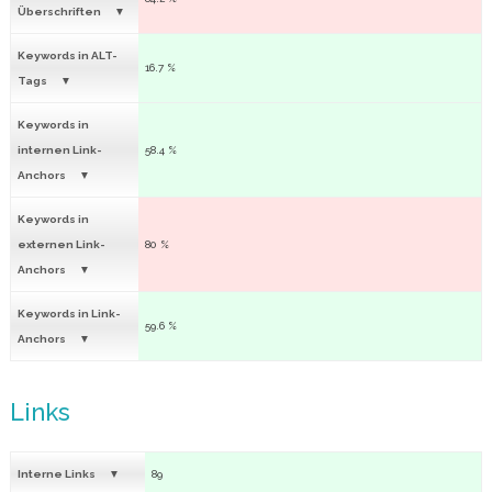
Überschriften
Keywords in ALT-
16.7 %
Tags
Keywords in
internen Link-
58.4 %
Anchors
Keywords in
externen Link-
80 %
Anchors
Keywords in Link-
59.6 %
Anchors
Links
Interne Links
89