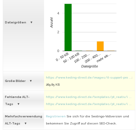
4
Anzahl
Dateigrößen
2
0
100 - 200…
200 - 400…
mehr als…
0 - 50 KB
50 - 100 KB
Dateigröße
https://www.keding-direct.de/images/it-support-pro ...
:
Große Bilder
269.85 KB
Fehlende ALT-
https://www.keding-direct.de/templates/pt_reativ/i ...
Tags
https://www.keding-direct.de/templates/pt_reativ/i ...
Mehrfachverwendung
Registrieren
Sie sich für die Seolingo-Vollversion und
ALT-Tags
bekommen Sie Zugriff auf diesen SEO-Check.