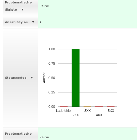
Problematische
keine
Skripte
Anzahl Styles
1
1.00
0.75
Anzahl
Statuscodes
0.50
0.25
0.00
Ladefehler
3XX
5XX
2XX
4XX
Problematische
keine