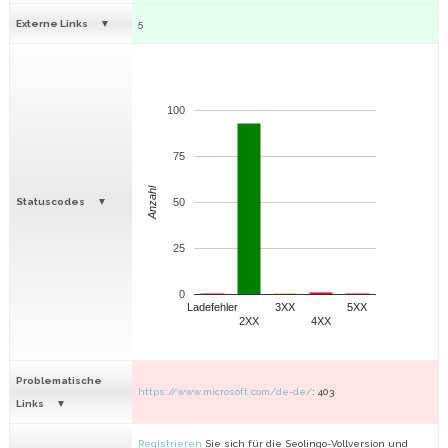
Externe Links
5
100
75
Anzahl
Statuscodes
50
25
0
Ladefehler
3XX
5XX
2XX
4XX
Problematische
https://www.microsoft.com/de-de/
: 403
Links
Registrieren
Sie sich für die Seolingo-Vollversion und