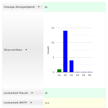
Onpage-Einzigartigkeit
89
15
10
Anzahl
Überschriften
5
0
h1
h2
h3
h4
h5
h6
Lesbarkeit: Flesch
38
Lesbarkeit: WSTF
13.5