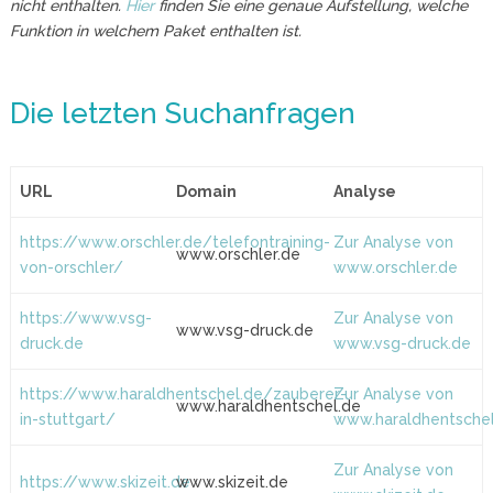
nicht enthalten.
Hier
finden Sie eine genaue Aufstellung, welche
Funktion in welchem Paket enthalten ist.
Die letzten Suchanfragen
URL
Domain
Analyse
https://www.orschler.de/telefontraining-
Zur Analyse von
www.orschler.de
von-orschler/
www.orschler.de
https://www.vsg-
Zur Analyse von
www.vsg-druck.de
druck.de
www.vsg-druck.de
https://www.haraldhentschel.de/zauberer-
Zur Analyse von
www.haraldhentschel.de
in-stuttgart/
www.haraldhentsche
Zur Analyse von
https://www.skizeit.de
www.skizeit.de