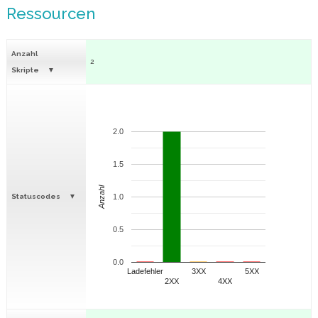
Ressourcen
Anzahl
2
Skripte
2.0
1.5
Anzahl
Statuscodes
1.0
0.5
0.0
Ladefehler
3XX
5XX
2XX
4XX