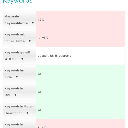
Keywords
Maximale
7.6 %
Keyworddichte
Keywords mit
it: 7.6 %
hoher Dichte
Keywords gemäß
support, itk, it, supporte
WDF*IDF
Keywords im
Ja
Title
Keywords in
Ja
URL
Keywords in Meta-
Ja
Description
Keywords in
84.2 %