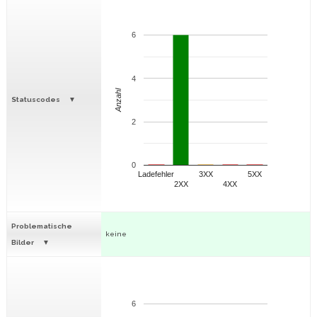
6
4
Anzahl
Statuscodes
2
0
Ladefehler
3XX
5XX
2XX
4XX
Problematische
keine
Bilder
6