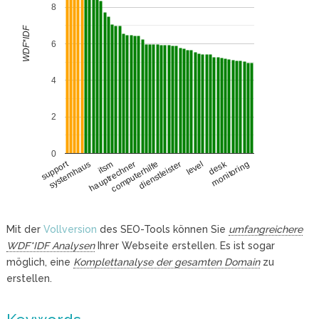
8
WDF*IDF
6
4
2
0
desk
support
systemhaus
level
itsm
hauptrechner
monitoring
computerhilfe
dienstleister
Mit der
Vollversion
des SEO-Tools können Sie
umfangreichere
WDF*IDF Analysen
Ihrer Webseite erstellen. Es ist sogar
möglich, eine
Komplettanalyse der gesamten Domain
zu
erstellen.