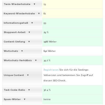
Term-Wiederholrate
13
Keyword-Wiederholrate
61
Informationsgehalt
53
Stoppwort-Anteil
29 %
Content-Umfang
1966 Wörter
Wortschatz
692 Wörter
Wortschatz-Verhältnis
35.2 %
Registrieren
Sie sich für die Seolingo-
Unique Content
Vollversion und bekommen Sie Zugriff auf
diesen SEO-Check.
Text-Code-Ratio
30.4 %
Spam-Wörter
keine