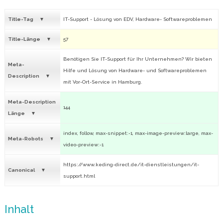
Title-Tag
IT-Support - Lösung von EDV, Hardware- Softwareproblemen
Title-Länge
57
Benötigen Sie IT-Support für Ihr Unternehmen? Wir bieten
Meta-
Hilfe und Lösung von Hardware- und Softwareproblemen
Description
mit Vor-Ort-Service in Hamburg.
Meta-Description
144
Länge
index, follow, max-snippet:-1, max-image-preview:large, max-
Meta-Robots
video-preview:-1
https://www.keding-direct.de/it-dienstleistungen/it-
Canonical
support.html
Inhalt