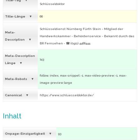
Title-Tag
Schlüsseldoktor
Title-Länge
66
Schlüsseldienst Nürnberg Fürth Stein - Mitglied der
Meta-
Handwerkskammer - Behördenservice - Bekannt durch das
Description
BR Fernsehen - ☎ (0911) 4466444
Meta-Description
143
Länge
follow, index, max-snippet:-1, max-video-preview:-1, max-
Meta-Robots
image-preview:large
Canonical
https://www.schluesseldoktor.de/
Inhalt
Onpage-Einzigartigkeit
93