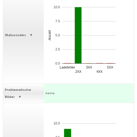
10.0
7.5
Anzahl
Statuscodes
5.0
2.5
0.0
Ladefehler
3XX
5XX
2XX
4XX
Problematische
keine
Bilder
10.0