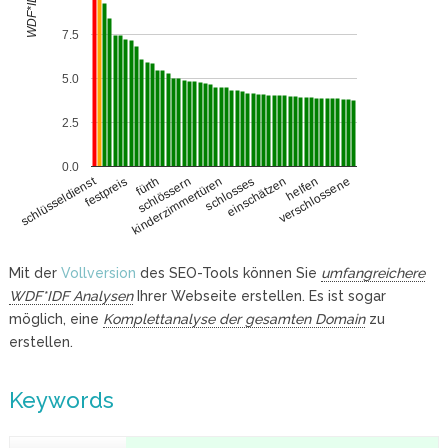
WDF*IDF
7.5
5.0
2.5
0.0
schlüsseldienst
festpreis
einschätzen
fürth
helfen
schlössern
verschlossene
kinderzimmertüren
schlosses
Mit der
Vollversion
des SEO-Tools können Sie
umfangreichere
WDF*IDF Analysen
Ihrer Webseite erstellen. Es ist sogar
möglich, eine
Komplettanalyse der gesamten Domain
zu
erstellen.
Keywords