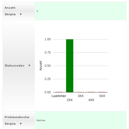
Anzahl
1
Skripte
1.00
0.75
Anzahl
Statuscodes
0.50
0.25
0.00
Ladefehler
3XX
5XX
2XX
4XX
Problematische
keine
Skripte