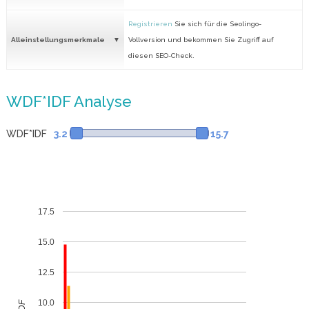
Registrieren
Sie sich für die Seolingo-
Alleinstellungsmerkmale
Vollversion und bekommen Sie Zugriff auf
diesen SEO-Check.
WDF*IDF Analyse
WDF*IDF
3.2
15.7
17.5
15.0
12.5
10.0