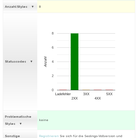
Anzahl Styles
8
8
6
Anzahl
Statuscodes
4
2
0
Ladefehler
3XX
5XX
2XX
4XX
Problematische
keine
Styles
Sonstige
Registrieren
Sie sich für die Seolingo-Vollversion und