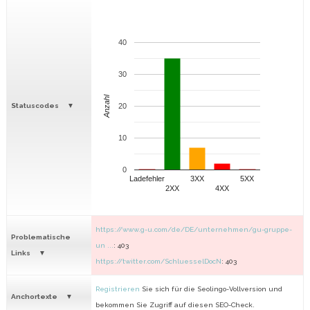
40
30
Anzahl
Statuscodes
20
10
0
Ladefehler
3XX
5XX
2XX
4XX
https://www.g-u.com/de/DE/unternehmen/gu-gruppe-
Problematische
un ...
: 403
Links
https://twitter.com/SchluesselDocN
: 403
Registrieren
Sie sich für die Seolingo-Vollversion und
Anchortexte
bekommen Sie Zugriff auf diesen SEO-Check.