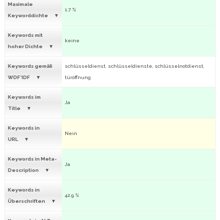
Maximale
1.7 %
Keyworddichte
Keywords mit
keine
hoher Dichte
Keywords gemäß
schlüsseldienst, schlüsseldienste, schlüsselnotdienst,
WDF*IDF
türöffnung
Keywords im
Ja
Title
Keywords in
Nein
URL
Keywords in Meta-
Ja
Description
Keywords in
42.9 %
Überschriften