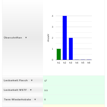
4
3
Anzahl
Überschriften
2
1
0
h1
h2
h3
h4
h5
h6
Lesbarkeit: Flesch
57
Lesbarkeit: WSTF
9.9
Term-Wiederholrate
6