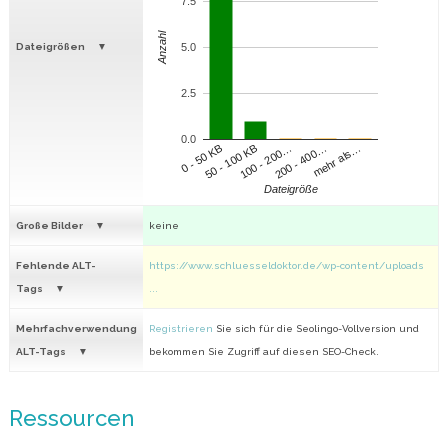
7.5
Anzahl
Dateigrößen
5.0
2.5
0.0
100 - 200…
200 - 400…
mehr als…
0 - 50 KB
50 - 100 KB
Dateigröße
Große Bilder
keine
Fehlende ALT-
https://www.schluesseldoktor.de/wp-content/uploads
Tags
...
Mehrfachverwendung
Registrieren
Sie sich für die Seolingo-Vollversion und
ALT-Tags
bekommen Sie Zugriff auf diesen SEO-Check.
Ressourcen