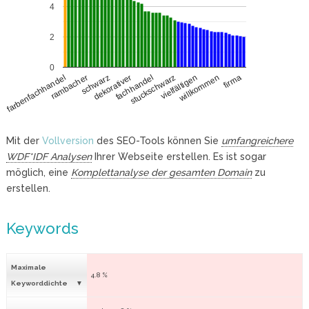
4
2
0
rambacher
vielfältigen
schwarz
willkommen
dekorativer
firma
fachhandel
farbenfachhandel
stuckschwarz
Mit der
Vollversion
des SEO-Tools können Sie
umfangreichere
WDF*IDF Analysen
Ihrer Webseite erstellen. Es ist sogar
möglich, eine
Komplettanalyse der gesamten Domain
zu
erstellen.
Keywords
Maximale
4.8 %
Keyworddichte