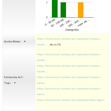
1
0
100 - 200…
200 - 400…
mehr als…
0 - 50 KB
50 - 100 KB
Dateigröße
https://www.stuck-schwarz.de/upmedia/schwarz-
Große Bilder
heade ...
: 263.74 KB
https://www.stuck-schwarz.de/upmedia/schwarz-
heade ...
https://www.stuck-schwarz.de/upmedia/schwarz-
heade ...
Fehlende ALT-
https://www.stuck-schwarz.de/upmedia/schwarz-
Tags
kache ...
https://www.stuck-schwarz.de/upmedia/schwarz-
kache ...
https://www.stuck-schwarz.de/upmedia/footer-logo-s
...