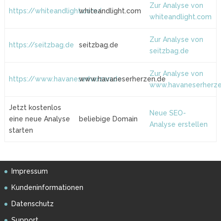
Zur Analyse von
https://whiteandlight.com/
whiteandlight.com
whiteandlight.com
Zur Analyse von
https://seitzbag.de
seitzbag.de
seitzbag.de
Zur Analyse von
https://www.havaneserherzen.de
www.havaneserherzen.de
www.havaneserherze
Jetzt kostenlos
Neue SEO-
eine neue Analyse
beliebige Domain
Analyse erstellen
starten
Impressum
Kundeninformationen
Datenschutz
Support