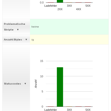
0.0
Ladefehler
3XX
5XX
2XX
4XX
Problematische
keine
Skripte
Anzahl Styles
13
15
10
Anzahl
Statuscodes
5
0
Ladefehler
3XX
5XX