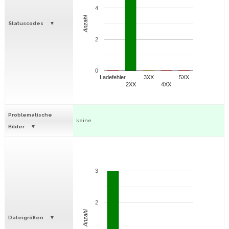
4
Anzahl
Statuscodes
2
0
Ladefehler
3XX
5XX
2XX
4XX
Problematische
keine
Bilder
3
2
Anzahl
Dateigrößen