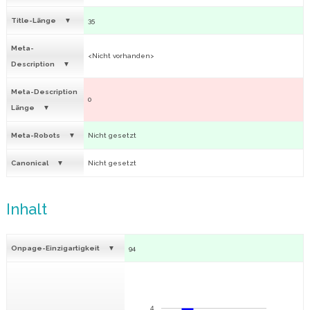
Title-Länge
35
Meta-
<Nicht vorhanden>
Description
Meta-Description
0
Länge
Meta-Robots
Nicht gesetzt
Canonical
Nicht gesetzt
Inhalt
Onpage-Einzigartigkeit
94
4