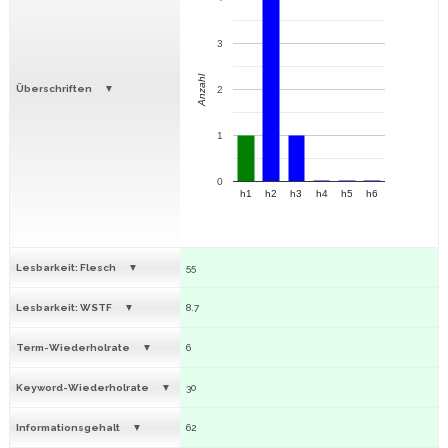
3
Anzahl
Überschriften
2
1
0
h1
h2
h3
h4
h5
h6
Lesbarkeit: Flesch
55
Lesbarkeit: WSTF
8.7
Term-Wiederholrate
6
Keyword-Wiederholrate
30
Informationsgehalt
62