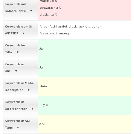
maler: 4.8 %
Keywords mit
schwarz: 3.2 %
hoher Dichte
stuck: 3.2 %
Keywords gemäß
farbenfachhandel, stuck, lackierarbeiten,
WDF*IDF
fassadendämmung
Keywords im
Ja
Title
Keywords in
Ja
URL
Keywords in Meta-
Nein
Description
Keywords in
16.7 %
Überschriften
Keywords in ALT-
0 %
Tags