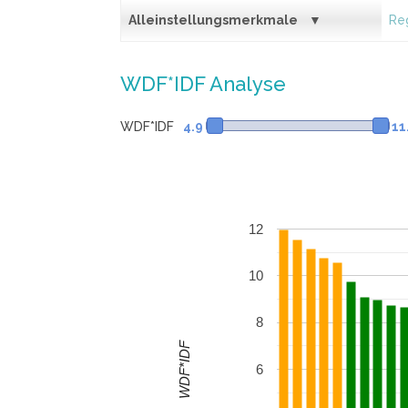
Alleinstellungsmerkmale
Reg
WDF*IDF Analyse
WDF*IDF
4.9
11
12
10
8
WDF*IDF
6