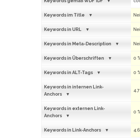
Keywords gemäß WDF*IDF
coo
Keywords im Title
Ne
Keywords in URL
Ne
Keywords in Meta-Description
Ne
Keywords in Überschriften
0 
Keywords in ALT-Tags
0 
Keywords in internen Link-
4.7
Anchors
Keywords in externen Link-
0 
Anchors
Keywords in Link-Anchors
4.