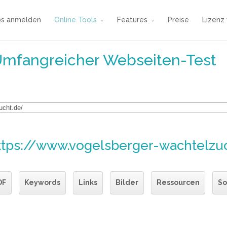
os anmelden
Online Tools
Features
Preise
Lizenz
Umfangreicher Webseiten-Test
ttps://www.vogelsberger-wachtelzu
DF
Keywords
Links
Bilder
Ressourcen
So