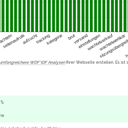
wachtelverkauf
aufzucht
brut
tracking
seitenaufrufe
versand
s
kategorie
wachteleierlikör
einstellungen
h
chteln
sitzungsübergrei
umfangreichere WDF*IDF Analysen
Ihrer Webseite erstellen. Es ist
 %
ine