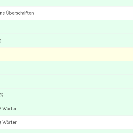
ine Überschriften
9
 %
2 Wörter
3 Wörter