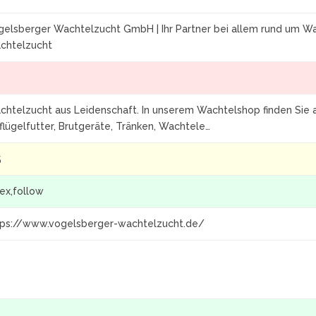
gelsberger Wachtelzucht GmbH | Ihr Partner bei allem rund um Wa
chtelzucht
7
chtelzucht aus Leidenschaft. In unserem Wachtelshop finden Sie a
flügelfutter, Brutgeräte, Tränken, Wachtele…
5
ex,follow
tps://www.vogelsberger-wachtelzucht.de/