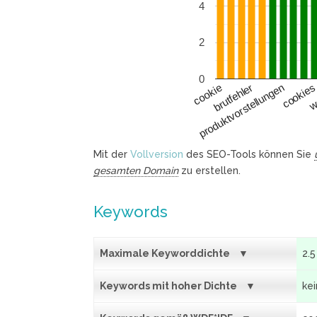
4
2
0
produktvorstellungen
cookie
cookie
brutfehler
wa
Mit der
Vollversion
des SEO-Tools können Sie
gesamten Domain
zu erstellen.
Keywords
Maximale Keyworddichte
2.5
Keywords mit hoher Dichte
ke