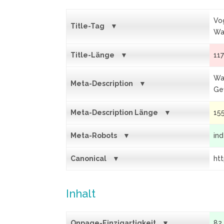
Vo
Title-Tag
Wa
Title-Länge
11
Wa
Meta-Description
Ge
Meta-Description Länge
15
Meta-Robots
ind
Canonical
ht
Inhalt
Onpage-Einzigartigkeit
82