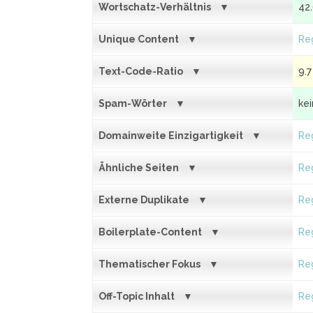
Wortschatz-Verhältnis
42
Unique Content
Reg
Text-Code-Ratio
9.7
Spam-Wörter
ke
Domainweite Einzigartigkeit
Reg
Ähnliche Seiten
Reg
Externe Duplikate
Reg
Boilerplate-Content
Reg
Thematischer Fokus
Reg
Off-Topic Inhalt
Reg