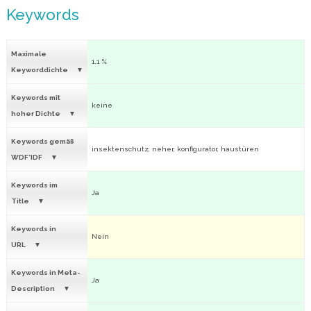
Keywords
Maximale
1.1 %
Keyworddichte
Keywords mit
keine
hoher Dichte
Keywords gemäß
insektenschutz, neher, konfigurator, haustüren
WDF*IDF
Keywords im
Ja
Title
Keywords in
Nein
URL
Keywords in Meta-
Ja
Description