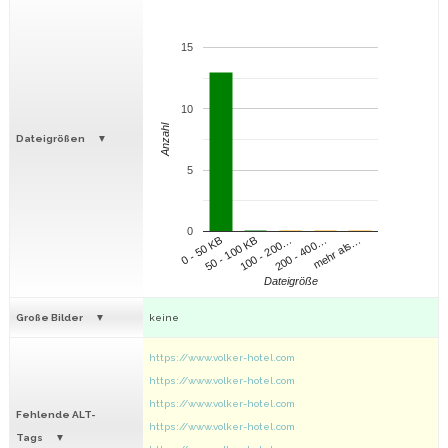
15
10
Anzahl
Dateigrößen
5
0
100 - 200…
200 - 400…
mehr als…
0 - 50 KB
50 - 100 KB
Dateigröße
Große Bilder
keine
https://www.volker-hotel.com
https://www.volker-hotel.com
https://www.volker-hotel.com
Fehlende ALT-
https://www.volker-hotel.com
Tags