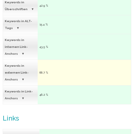
Keywords in
42.9 %
Überschriften
Keywords in ALT-
15.4 %
Tags
Keywords in
internen Link-
43.5 %
Anchors
Keywords in
externen Link-
66.7 %
Anchors
Keywords in Link-
46.2 %
Anchors
Links