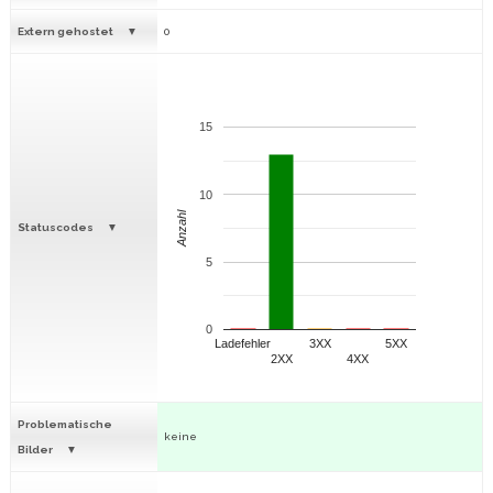
Extern gehostet
0
15
10
Anzahl
Statuscodes
5
0
Ladefehler
3XX
5XX
2XX
4XX
Problematische
keine
Bilder