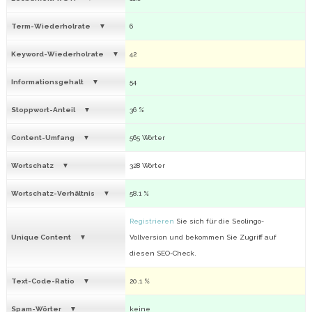
Term-Wiederholrate
6
Keyword-Wiederholrate
42
Informationsgehalt
54
Stoppwort-Anteil
36 %
Content-Umfang
565 Wörter
Wortschatz
328 Wörter
Wortschatz-Verhältnis
58.1 %
Registrieren
Sie sich für die Seolingo-
Unique Content
Vollversion und bekommen Sie Zugriff auf
diesen SEO-Check.
Text-Code-Ratio
20.1 %
Spam-Wörter
keine