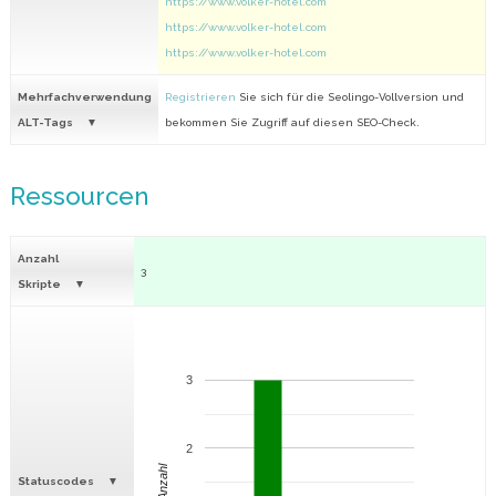
https://www.volker-hotel.com
https://www.volker-hotel.com
https://www.volker-hotel.com
Mehrfachverwendung
Registrieren
Sie sich für die Seolingo-Vollversion und
ALT-Tags
bekommen Sie Zugriff auf diesen SEO-Check.
Ressourcen
Anzahl
3
Skripte
3
2
Anzahl
Statuscodes