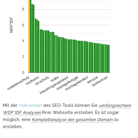
8
WDF*IDF
6
4
2
0
inotherm
montagekosten
enschutz
service
mittw
lackiererei
hauseingangstüren
insektenschutz
massgefertigte
Mit der
Vollversion
des SEO-Tools können Sie
umfangreichere
WDF*IDF Analysen
Ihrer Webseite erstellen. Es ist sogar
möglich, eine
Komplettanalyse der gesamten Domain
zu
erstellen.