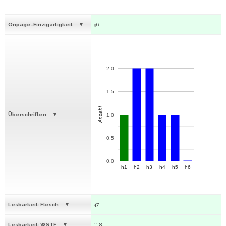
Onpage-Einzigartigkeit
96
2.0
1.5
Anzahl
Überschriften
1.0
0.5
0.0
h1
h2
h3
h4
h5
h6
Lesbarkeit: Flesch
47
Lesbarkeit: WSTF
11.8