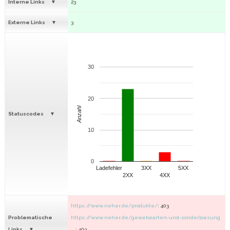
Interne Links
23
Externe Links
3
30
20
Anzahl
Statuscodes
10
0
Ladefehler
3XX
5XX
2XX
4XX
https://www.neher.de/produkte/
: 403
Problematische
https://www.neher.de/gewebearten-und-sonderloesung
Links
...
: 403