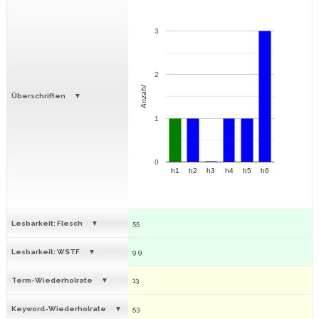
3
2
Anzahl
Überschriften
1
0
h1
h2
h3
h4
h5
h6
Lesbarkeit: Flesch
55
Lesbarkeit: WSTF
9.9
Term-Wiederholrate
13
Keyword-Wiederholrate
53