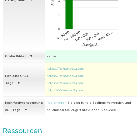
Anzahl
Dateigrößen
2
1
0
100 - 200…
200 - 400…
mehr als…
0 - 50 KB
50 - 100 KB
Dateigröße
Große Bilder
keine
https://Rehamed24.com
Fehlende ALT-
https://Rehamed24.com
Tags
https://Rehamed24.com
https://Rehamed24.com
Mehrfachverwendung
Registrieren
Sie sich für die Seolingo-Vollversion und
ALT-Tags
bekommen Sie Zugriff auf diesen SEO-Check.
Ressourcen