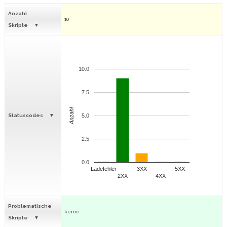
Anzahl
10
Skripte
10.0
7.5
Anzahl
Statuscodes
5.0
2.5
0.0
Ladefehler
3XX
5XX
2XX
4XX
Problematische
keine
Skripte