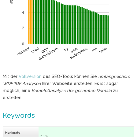
4
2
0
consent
used
surferlebnis
gdpr
reh
drittanbietern
heim
by
user
Mit der
Vollversion
des SEO-Tools können Sie
umfangreichere
WDF*IDF Analysen
Ihrer Webseite erstellen. Es ist sogar
möglich, eine
Komplettanalyse der gesamten Domain
zu
erstellen.
Keywords
Maximale
2.4 %