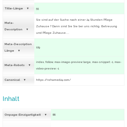
Title-Länge
55
Sie sind auf der Suche nach einer 24 Stunden Pflege
Meta-
Zuhause ? Dann sind Sie Sie bei uns richtig. Betreuung
Description
und Pflege Zuhause....
Meta-Description
129
Länge
index, follow, max-image-preview:large, max-snippet:-1, max-
Meta-Robots
video-preview:-1
Canonical
https://rehamed24.com/
Inhalt
Onpage-Einzigartigkeit
86