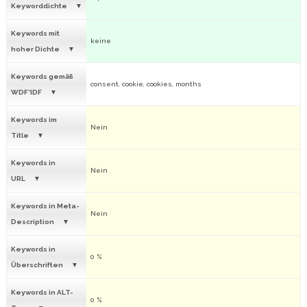
Keyworddichte
Keywords mit
keine
hoher Dichte
Keywords gemäß
consent, cookie, cookies, months
WDF*IDF
Keywords im
Nein
Title
Keywords in
Nein
URL
Keywords in Meta-
Nein
Description
Keywords in
0 %
Überschriften
Keywords in ALT-
0 %