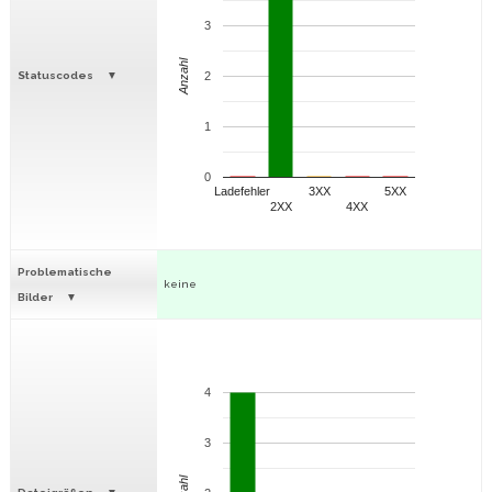
3
Anzahl
Statuscodes
2
1
0
Ladefehler
3XX
5XX
2XX
4XX
Problematische
keine
Bilder
4
3