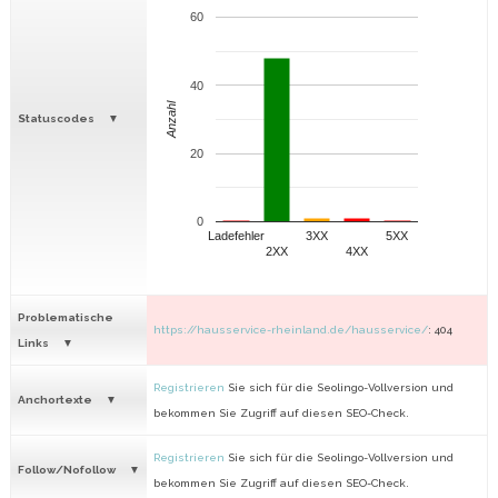
60
40
Anzahl
Statuscodes
20
0
Ladefehler
3XX
5XX
2XX
4XX
Problematische
https://hausservice-rheinland.de/hausservice/
: 404
Links
Registrieren
Sie sich für die Seolingo-Vollversion und
Anchortexte
bekommen Sie Zugriff auf diesen SEO-Check.
Registrieren
Sie sich für die Seolingo-Vollversion und
Follow/Nofollow
bekommen Sie Zugriff auf diesen SEO-Check.