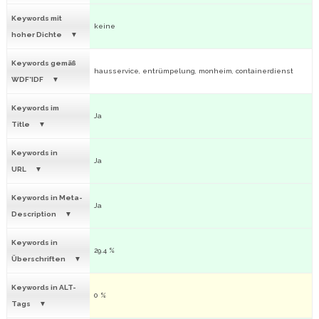
Keywords mit
keine
hoher Dichte
Keywords gemäß
hausservice, entrümpelung, monheim, containerdienst
WDF*IDF
Keywords im
Ja
Title
Keywords in
Ja
URL
Keywords in Meta-
Ja
Description
Keywords in
29.4 %
Überschriften
Keywords in ALT-
0 %
Tags