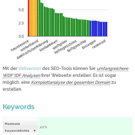
5.0
2.5
0.0
winterdienst
fachgerechte
datenschutzerklärung
lösungen
kontaktieren
reserved
sachgüter
hausservice
kellergeschoss
Mit der
Vollversion
des SEO-Tools können Sie
umfangreichere
WDF*IDF Analysen
Ihrer Webseite erstellen. Es ist sogar
möglich, eine
Komplettanalyse der gesamten Domain
zu
erstellen.
Keywords
Maximale
2.2 %
Keyworddichte