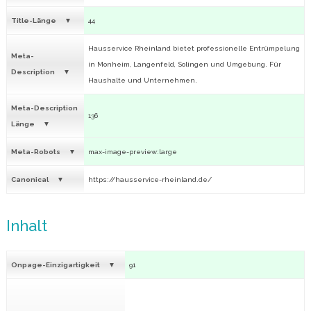
Title-Länge
44
Hausservice Rheinland bietet professionelle Entrümpelung
Meta-
in Monheim, Langenfeld, Solingen und Umgebung. Für
Description
Haushalte und Unternehmen.
Meta-Description
136
Länge
Meta-Robots
max-image-preview:large
Canonical
https://hausservice-rheinland.de/
Inhalt
Onpage-Einzigartigkeit
91