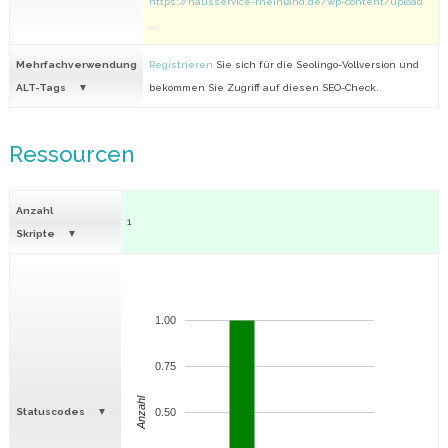
https://hausservice-rheinland.de/wp-content/upload
...
Mehrfachverwendung
Registrieren
Sie sich für die Seolingo-Vollversion und
ALT-Tags
bekommen Sie Zugriff auf diesen SEO-Check.
Ressourcen
Anzahl
1
Skripte
1.00
0.75
Anzahl
Statuscodes
0.50