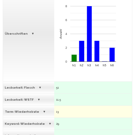
8
6
Anzahl
Überschriften
4
2
0
h1
h2
h3
h4
h5
h6
Lesbarkeit: Flesch
51
Lesbarkeit: WSTF
11.5
Term-Wiederholrate
13
Keyword-Wiederholrate
29