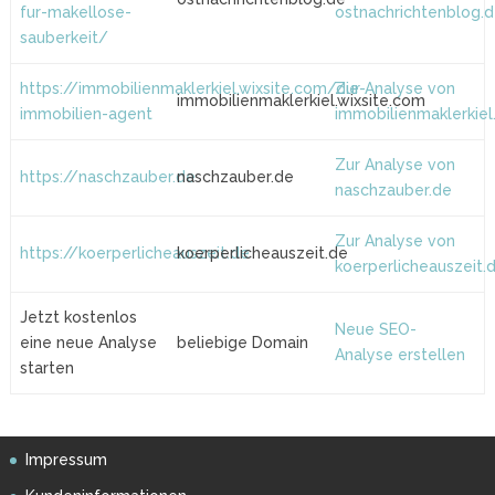
fur-makellose-
ostnachrichtenblog.
sauberkeit/
https://immobilienmaklerkiel.wixsite.com/die-
Zur Analyse von
immobilienmaklerkiel.wixsite.com
immobilien-agent
immobilienmaklerkiel
Zur Analyse von
https://naschzauber.de
naschzauber.de
naschzauber.de
Zur Analyse von
https://koerperlicheauszeit.de
koerperlicheauszeit.de
koerperlicheauszeit.
Jetzt kostenlos
Neue SEO-
eine neue Analyse
beliebige Domain
Analyse erstellen
starten
Impressum