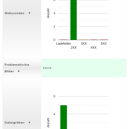
6
Anzahl
Statuscodes
4
2
0
Ladefehler
3XX
5XX
2XX
4XX
Problematische
keine
Bilder
6
4
Anzahl
Dateigrößen