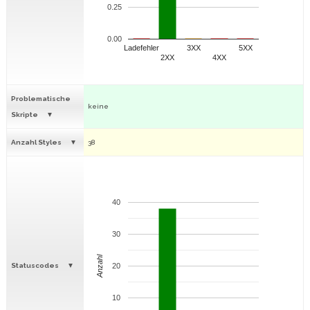
0.25
0.00
Ladefehler
3XX
5XX
2XX
4XX
Problematische
keine
Skripte
Anzahl Styles
38
40
30
Anzahl
Statuscodes
20
10