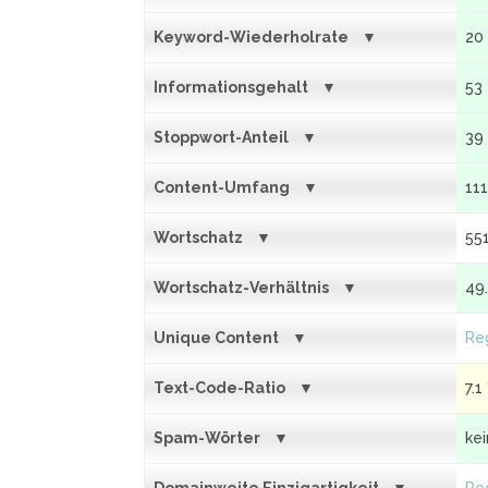
Keyword-Wiederholrate
20
Informationsgehalt
53
Stoppwort-Anteil
39
Content-Umfang
11
Wortschatz
55
Wortschatz-Verhältnis
49
Unique Content
Reg
Text-Code-Ratio
7.1
Spam-Wörter
ke