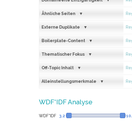
Domainweite Einzigartigkeit
Reg
Ähnliche Seiten
Reg
Externe Duplikate
Reg
Boilerplate-Content
Reg
Thematischer Fokus
Reg
Off-Topic Inhalt
Reg
Alleinstellungsmerkmale
Reg
WDF*IDF Analyse
WDF*IDF
3.2
10