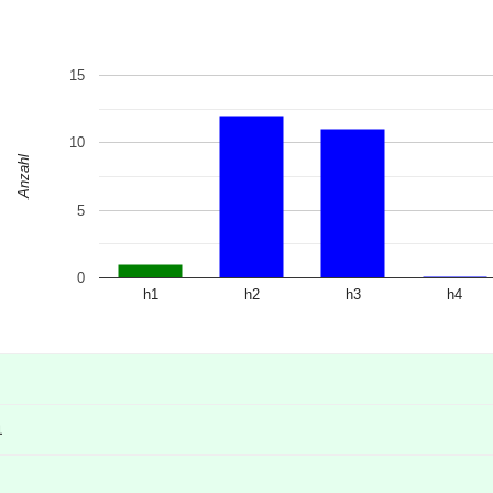
15
10
Anzahl
5
0
h1
h2
h3
h4
1