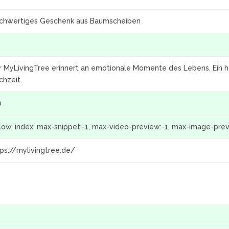
chwertiges Geschenk aus Baumscheiben
r MyLivingTree erinnert an emotionale Momente des Lebens. Ein h
chzeit.
0
llow, index, max-snippet:-1, max-video-preview:-1, max-image-pre
tps://mylivingtree.de/