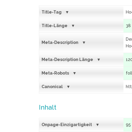
Title-Tag
Ho
Title-Länge
38
De
Meta-Description
Ho
Meta-Description Länge
12
Meta-Robots
fo
Canonical
ht
Inhalt
Onpage-Einzigartigkeit
95