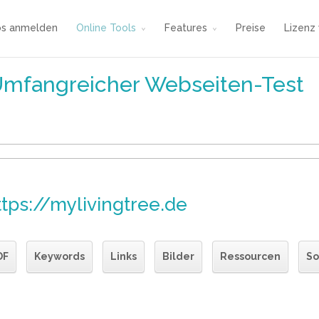
os anmelden
Online Tools
Features
Preise
Lizenz
Umfangreicher Webseiten-Test
ttps://mylivingtree.de
DF
Keywords
Links
Bilder
Ressourcen
So