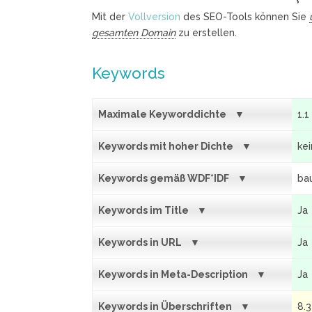
Mit der
Vollversion
des SEO-Tools können Sie
gesamten Domain
zu erstellen.
Keywords
Maximale Keyworddichte
1.1
Keywords mit hoher Dichte
ke
Keywords gemäß WDF*IDF
bau
Keywords im Title
Ja
Keywords in URL
Ja
Keywords in Meta-Description
Ja
Keywords in Überschriften
8.