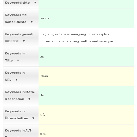
Keyworddichte
Keywords mit
keine
hoher Dichte
Keywords gemäß
tragfähigkeitsbescheinigung, businessplan,
WDF*IDF
unternehmensberatung, wettbewerbsanalyse
Keywords im
Ja
Title
Keywords in
Nein
URL
Keywords in Meta-
Ja
Description
Keywords in
5 %
Überschriften
Keywords in ALT-
0 %