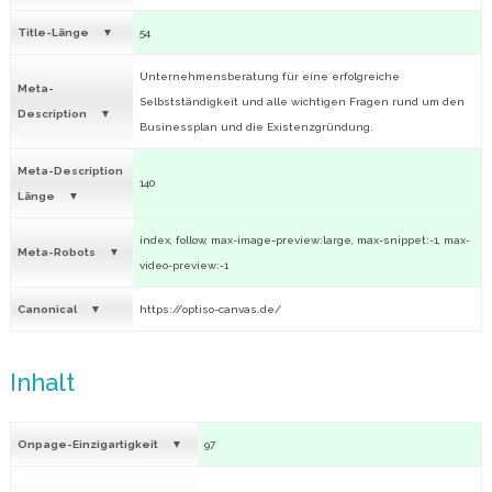
Title-Länge
54
Unternehmensberatung für eine erfolgreiche
Meta-
Selbstständigkeit und alle wichtigen Fragen rund um den
Description
Businessplan und die Existenzgründung.
Meta-Description
140
Länge
index, follow, max-image-preview:large, max-snippet:-1, max-
Meta-Robots
video-preview:-1
Canonical
https://optiso-canvas.de/
Inhalt
Onpage-Einzigartigkeit
97