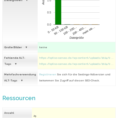
Anzahl
Dateigrößen
1.0
0.5
0.0
100 - 200…
200 - 400…
mehr als…
0 - 50 KB
50 - 100 KB
Dateigröße
Große Bilder
keine
Fehlende ALT-
https://optiso-canvas.de/wp-content/uploads/2024/0 ...
Tags
https://optiso-canvas.de/wp-content/uploads/2024/0 ...
Mehrfachverwendung
Registrieren
Sie sich für die Seolingo-Vollversion und
ALT-Tags
bekommen Sie Zugriff auf diesen SEO-Check.
Ressourcen
Anzahl
29