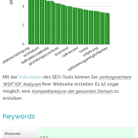
4
2
0
rechtsform
home
kalkulationstabelle
erfahrung
gründungszuschuss
optimierungsmöglichkeiten
business
gkeitsbescheinigung
referenzen
Mit der
Vollversion
des SEO-Tools können Sie
umfangreichere
WDF*IDF Analysen
Ihrer Webseite erstellen. Es ist sogar
möglich, eine
Komplettanalyse der gesamten Domain
zu
erstellen.
Keywords
Maximale
0.8 %