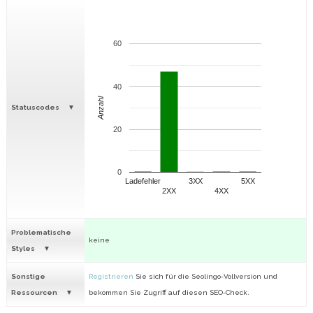
60
40
Anzahl
Statuscodes
20
0
Ladefehler
3XX
5XX
2XX
4XX
Problematische
keine
Styles
Sonstige
Registrieren
Sie sich für die Seolingo-Vollversion und
Ressourcen
bekommen Sie Zugriff auf diesen SEO-Check.