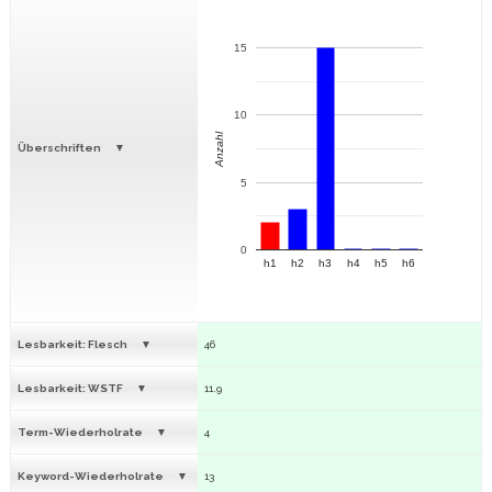
15
10
Anzahl
Überschriften
5
0
h1
h2
h3
h4
h5
h6
Lesbarkeit: Flesch
46
Lesbarkeit: WSTF
11.9
Term-Wiederholrate
4
Keyword-Wiederholrate
13