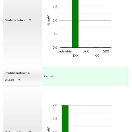
1.5
Anzahl
Statuscodes
1.0
0.5
0.0
Ladefehler
3XX
5XX
2XX
4XX
Problematische
keine
Bilder
2.0
1.5