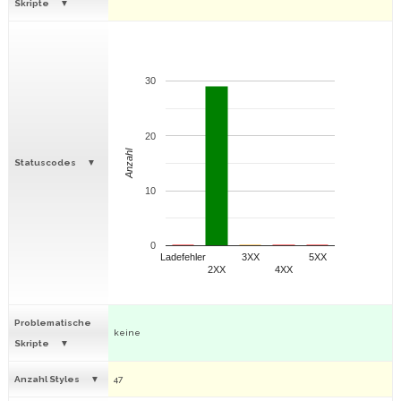
Skripte
30
20
Anzahl
Statuscodes
10
0
Ladefehler
3XX
5XX
2XX
4XX
Problematische
keine
Skripte
Anzahl Styles
47