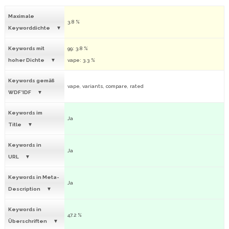
Maximale
3.8 %
Keyworddichte
Keywords mit
99: 3.8 %
hoher Dichte
vape: 3.3 %
Keywords gemäß
vape, variants, compare, rated
WDF*IDF
Keywords im
Ja
Title
Keywords in
Ja
URL
Keywords in Meta-
Ja
Description
Keywords in
47.2 %
Überschriften