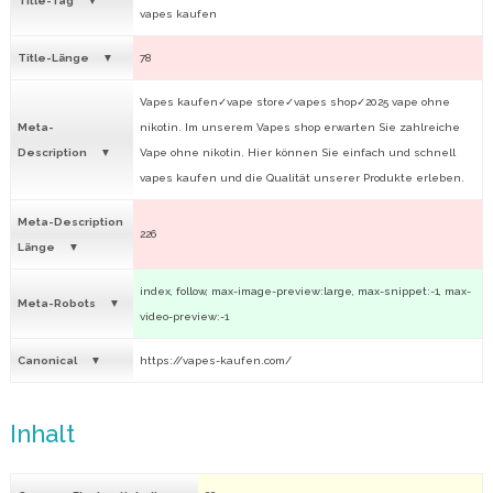
Title-Tag
vapes kaufen​
Title-Länge
78
Vapes kaufen✓vape store✓vapes shop✓2025 vape ohne
Meta-
nikotin​. Im unserem Vapes shop erwarten Sie zahlreiche
Description
Vape ohne nikotin. Hier können Sie einfach und schnell
vapes kaufen und die Qualität unserer Produkte erleben.
Meta-Description
226
Länge
index, follow, max-image-preview:large, max-snippet:-1, max-
Meta-Robots
video-preview:-1
Canonical
https://vapes-kaufen.com/
Inhalt