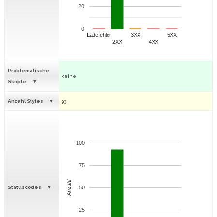
20
0
Ladefehler
3XX
5XX
2XX
4XX
Problematische
keine
Skripte
Anzahl Styles
93
100
75
Anzahl
Statuscodes
50
25