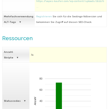
https://vapes-kaufen.com/wp-content/uploads/2022/0
...
Mehrfachverwendung
Registrieren
Sie sich für die Seolingo-Vollversion und
ALT-Tags
bekommen Sie Zugriff auf diesen SEO-Check.
Ressourcen
Anzahl
74
Skripte
80
60
Anzahl
Statuscodes
40