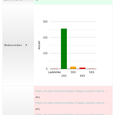
300
200
Anzahl
Statuscodes
100
0
Ladefehler
3XX
5XX
2XX
4XX
https://x.com/share?url=https://vapes-kaufen.com/d ...
:
403
https://x.com/share?url=https://vapes-kaufen.com/e ...
:
403
https://x.com/share?url=https://vapes-kaufen.com/e ...
: