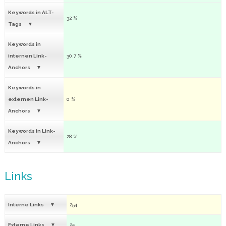
Keywords in ALT-
32 %
Tags
Keywords in
internen Link-
30.7 %
Anchors
Keywords in
externen Link-
0 %
Anchors
Keywords in Link-
28 %
Anchors
Links
Interne Links
254
Externe Links
25