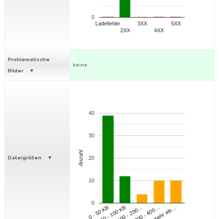
0
Ladefehler
3XX
5XX
2XX
4XX
Problematische
keine
Bilder
40
30
Anzahl
Dateigrößen
20
10
0
100 - 200…
200 - 400…
mehr als…
0 - 50 KB
50 - 100 KB