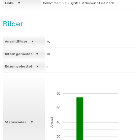
Links
bekommen Sie Zugriff auf diesen SEO-Check.
Bilder
Anzahl Bilder
75
Intern gehostet
70
Extern gehostet
5
80
60
Anzahl
Statuscodes
40
20