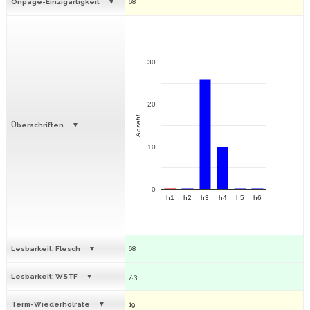
Onpage-Einzigartigkeit
68
30
20
Anzahl
Überschriften
10
0
h1
h2
h3
h4
h5
h6
Lesbarkeit: Flesch
68
Lesbarkeit: WSTF
7.3
Term-Wiederholrate
19