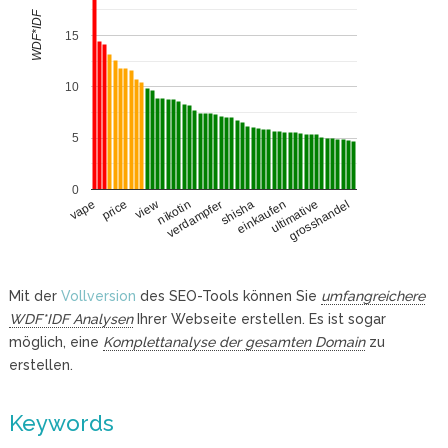
WDF*IDF
15
10
5
0
price
einkaufen
view
ultimative
nikotin
grosshandel
verdampfer
vape
shisha
Mit der
Vollversion
des SEO-Tools können Sie
umfangreichere
WDF*IDF Analysen
Ihrer Webseite erstellen. Es ist sogar
möglich, eine
Komplettanalyse der gesamten Domain
zu
erstellen.
Keywords