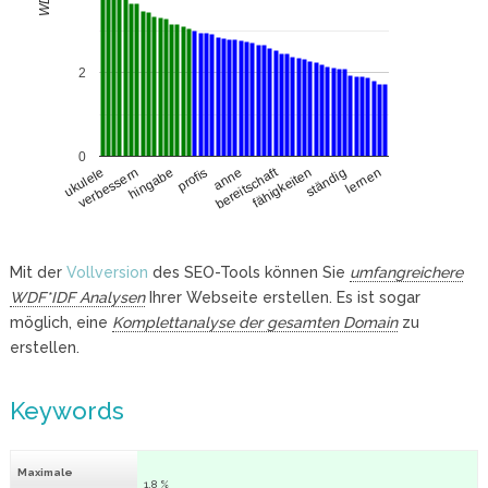
2
0
bereitschaft
verbessern
fähigkeiten
hingabe
ständig
profis
lernen
anne
ukulele
Mit der
Vollversion
des SEO-Tools können Sie
umfangreichere
WDF*IDF Analysen
Ihrer Webseite erstellen. Es ist sogar
möglich, eine
Komplettanalyse der gesamten Domain
zu
erstellen.
Keywords
Maximale
1.8 %