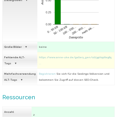
Anzahl
Dateigrößen
0.50
0.25
0.00
100 - 200…
200 - 400…
mehr als…
0 - 50 KB
50 - 100 KB
Dateigröße
Große Bilder
keine
Fehlende ALT-
https://www.anne-uke.de/gallery_gen/cd2390b5dbc965
Tags
...
Mehrfachverwendung
Registrieren
Sie sich für die Seolingo-Vollversion und
ALT-Tags
bekommen Sie Zugriff auf diesen SEO-Check.
Ressourcen
Anzahl
2