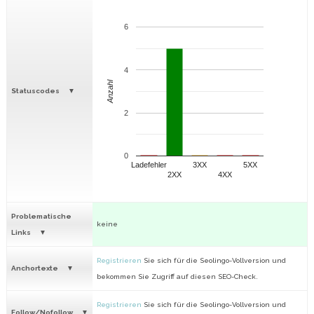
6
4
Anzahl
Statuscodes
2
0
Ladefehler
3XX
5XX
2XX
4XX
Problematische
keine
Links
Registrieren
Sie sich für die Seolingo-Vollversion und
Anchortexte
bekommen Sie Zugriff auf diesen SEO-Check.
Registrieren
Sie sich für die Seolingo-Vollversion und
Follow/Nofollow