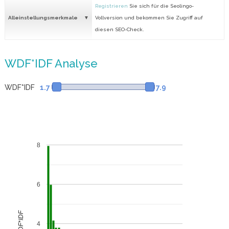
Registrieren
Sie sich für die Seolingo-
Alleinstellungsmerkmale
Vollversion und bekommen Sie Zugriff auf
diesen SEO-Check.
WDF*IDF Analyse
WDF*IDF
1.7
7.9
8
6
WDF*IDF
4