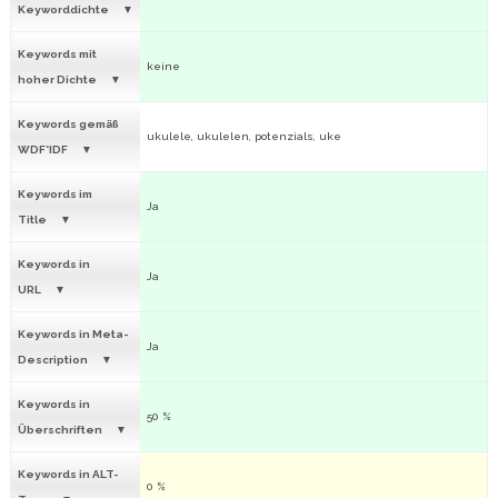
Keyworddichte
Keywords mit
keine
hoher Dichte
Keywords gemäß
ukulele, ukulelen, potenzials, uke
WDF*IDF
Keywords im
Ja
Title
Keywords in
Ja
URL
Keywords in Meta-
Ja
Description
Keywords in
50 %
Überschriften
Keywords in ALT-
0 %