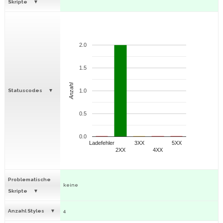
Skripte
2.0
1.5
Anzahl
Statuscodes
1.0
0.5
0.0
Ladefehler
3XX
5XX
2XX
4XX
Problematische
keine
Skripte
Anzahl Styles
4