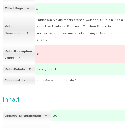
Title-Länge
50
Entdecken Sie die faszinierende Welt der Ukulele mit dem
Meta-
Anne Uke Ukulelen-Ensemble. Tauchen Sie ein in
Description
musikalische Freude und kreative Klänge. Jetzt mehr
erfahren!
Meta-Description
166
Länge
Meta-Robots
Nicht gesetzt
Canonical
https://www.anne-uke.de/
Inhalt
Onpage-Einzigartigkeit
100