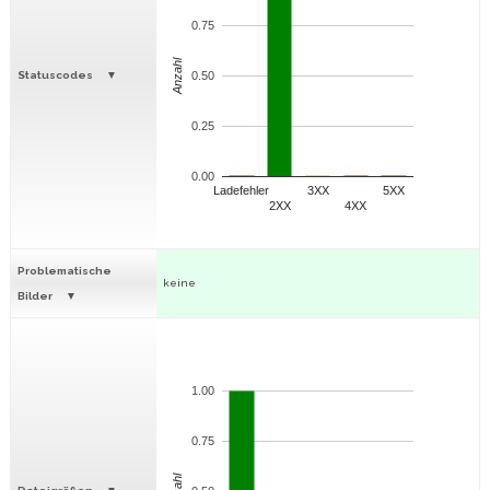
0.75
Anzahl
Statuscodes
0.50
0.25
0.00
Ladefehler
3XX
5XX
2XX
4XX
Problematische
keine
Bilder
1.00
0.75