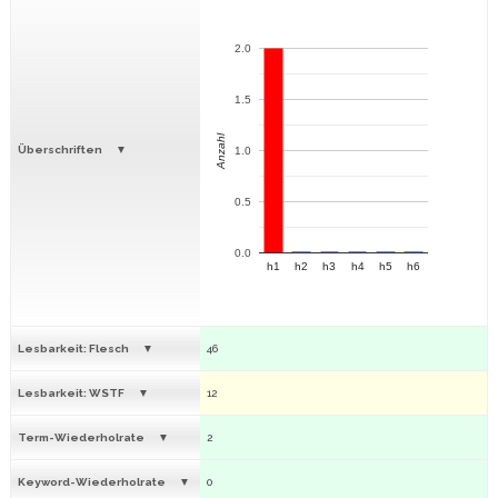
2.0
1.5
Anzahl
Überschriften
1.0
0.5
0.0
h1
h2
h3
h4
h5
h6
Lesbarkeit: Flesch
46
Lesbarkeit: WSTF
12
Term-Wiederholrate
2
Keyword-Wiederholrate
0