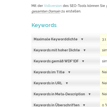
Mit der
Vollversion
des SEO-Tools können Sie
gesamten Domain
zu erstellen.
Keywords
Maximale Keyworddichte
3.1
Keywords mit hoher Dichte
sim
Keywords gemäß WDF*IDF
sim
Keywords im Title
Ne
Keywords in URL
Ne
Keywords in Meta-Description
Ne
Keywords in Überschriften
0 