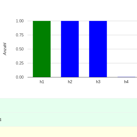
1.00
0.75
Anzahl
0.50
0.25
0.00
h1
h2
h3
h4
4