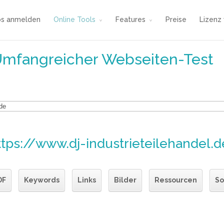
os anmelden
Online Tools
Features
Preise
Lizenz
Umfangreicher Webseiten-Test
ttps://www.dj-industrieteilehandel.d
DF
Keywords
Links
Bilder
Ressourcen
So