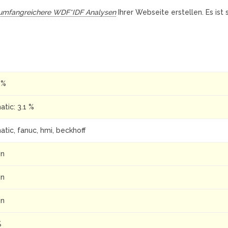
umfangreichere WDF*IDF Analysen
Ihrer Webseite erstellen. Es ist
 %
atic: 3.1 %
atic, fanuc, hmi, beckhoff
in
in
in
%