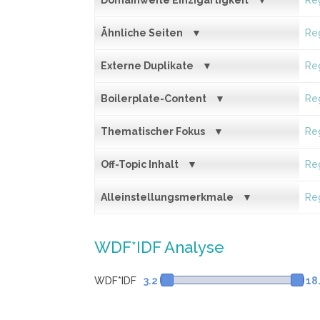
Domainweite Einzigartigkeit
Reg
Ähnliche Seiten
Reg
Externe Duplikate
Reg
Boilerplate-Content
Reg
Thematischer Fokus
Reg
Off-Topic Inhalt
Reg
Alleinstellungsmerkmale
Reg
WDF*IDF Analyse
WDF*IDF
3.2
18