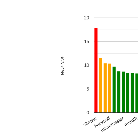
20
15
WDF*IDF
10
5
0
beckhoff
micromaster
simatic
rexrot