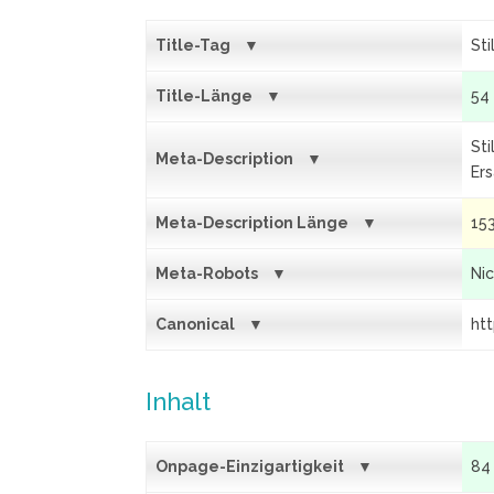
Title-Tag
Sti
Title-Länge
54
Sti
Meta-Description
Ers
Meta-Description Länge
15
Meta-Robots
Ni
Canonical
ht
Inhalt
Onpage-Einzigartigkeit
84