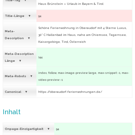
Title-Tag
Haus Brünstein » Urlaub in Bayern & Tirol
Title-Länge
94
Schöne Ferienwohnung in Oberaudorf mit 4 Sterne Luxus,
Meta-
30° C Hallenbad im Haus, nahe am Chiemsee, Tegernsee,
Description
Kaisergebirge, Tirol, Österreich
Meta-Description
144
Länge
index, follow, max-image-preview:large, max-snippet:-1, max-
Meta-Robots
video-preview:-1
Canonical
https://oberaudorf-ferienwohnungen.de/
Inhalt
Onpage-Einzigartigkeit
94