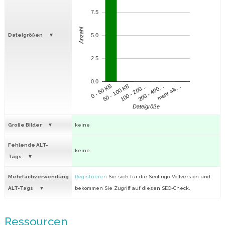
7.5
Anzahl
Dateigrößen
5.0
2.5
0.0
100 - 200…
200 - 400…
mehr als…
0 - 50 KB
50 - 100 KB
Dateigröße
Große Bilder
keine
Fehlende ALT-
keine
Tags
Mehrfachverwendung
Registrieren
Sie sich für die Seolingo-Vollversion und
ALT-Tags
bekommen Sie Zugriff auf diesen SEO-Check.
Ressourcen