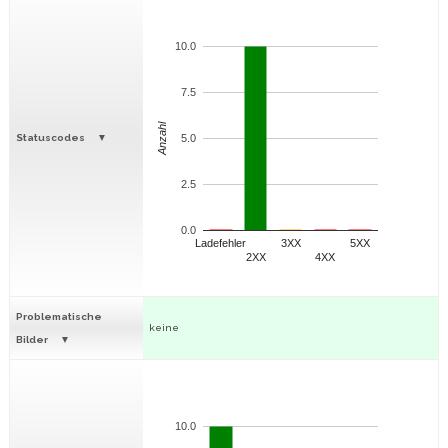
10.0
7.5
Anzahl
Statuscodes
5.0
2.5
0.0
Ladefehler
3XX
5XX
2XX
4XX
Problematische
keine
Bilder
10.0