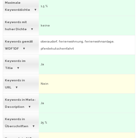
Maximale
1.5 %
Keyworddichte
Keywords mit
keine
hoher Dichte
Keywords gemäß
oberaudorf, ferienwohnung, ferienwohnanlage,
WDF*IDF
pferdekutschenfahrt
Keywords im
Ja
Title
Keywords in
Nein
URL
Keywords in Meta-
Ja
Description
Keywords in
25 %
Überschriften