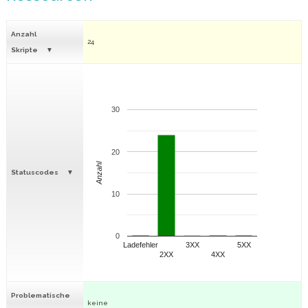
Anzahl
24
Skripte
30
20
Anzahl
Statuscodes
10
0
Ladefehler
3XX
5XX
2XX
4XX
Problematische
keine