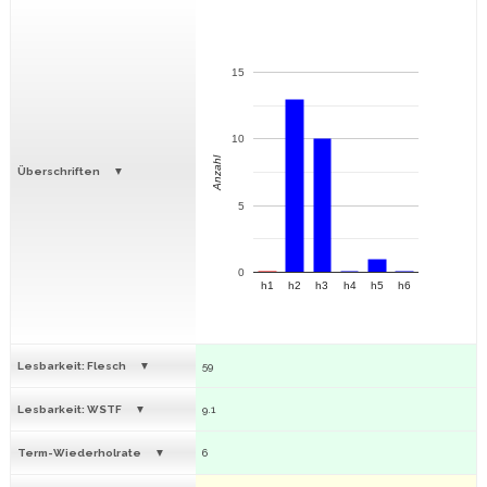
15
10
Anzahl
Überschriften
5
0
h1
h2
h3
h4
h5
h6
Lesbarkeit: Flesch
59
Lesbarkeit: WSTF
9.1
Term-Wiederholrate
6