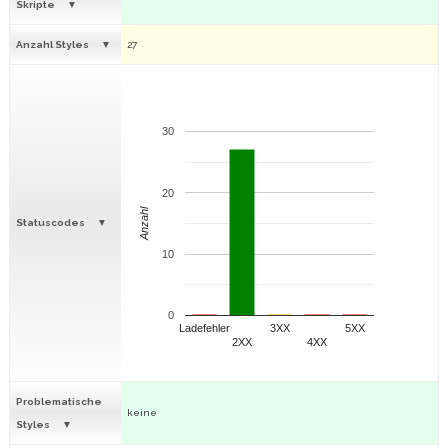
Skripte
Anzahl Styles
27
30
20
Anzahl
Statuscodes
10
0
Ladefehler
3XX
5XX
2XX
4XX
Problematische
keine
Styles