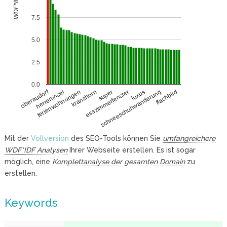
WDF*IDF
7.5
5.0
2.5
0.0
oberaudorf
herreninsel
luxus
ferienwohnungen
schneeschuhwanderung
kranzhorn
flachbild
super
esszimmerfenster
Mit der
Vollversion
des SEO-Tools können Sie
umfangreichere
WDF*IDF Analysen
Ihrer Webseite erstellen. Es ist sogar
möglich, eine
Komplettanalyse der gesamten Domain
zu
erstellen.
Keywords