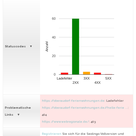
60
40
Anzahl
Statuscodes
20
0
Ladefehler
3XX
5XX
2XX
4XX
https://oberaudorf-ferienwohnungen.de
: Ladefehler
Problematische
https://oberaudorf-ferienwohnungen.de//helle-ferie ...
:
Links
404
https://www.webregionale.de/
: 403
Registrieren
Sie sich für die Seolingo-Vollversion und