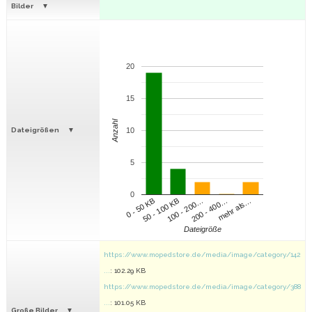
Bilder
20
15
Anzahl
Dateigrößen
10
5
0
100 - 200…
200 - 400…
mehr als…
0 - 50 KB
50 - 100 KB
Dateigröße
https://www.mopedstore.de/media/image/category/142
...
: 102.29 KB
https://www.mopedstore.de/media/image/category/388
...
: 101.05 KB
Große Bilder