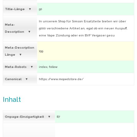
Title-Länge
50
In unserem Shop für Simson Ersatzteile bieten wir über
Meta-
5000 verschiedene Artikel an, egal ob ein neuer Auspuff,
Description
eine Vape Zündung oder ein BVF Vergaser gesu
Meta-Description
159
Länge
Meta-Robots
index, follow
Canonical
https://www.mopedstore.de/
Inhalt
Onpage-Einzigartigkeit
87