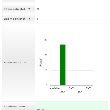
Intern gehostet
27
Extern gehostet
0
30
20
Anzahl
Statuscodes
10
0
Ladefehler
3XX
5XX
2XX
4XX
Problematische
keine