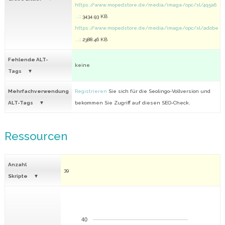
https://www.mopedstore.de/media/image/opc/xl/4q5a6
...
: 3434.93 KB
https://www.mopedstore.de/media/image/opc/xl/adobe
...
: 2388.46 KB
Fehlende ALT-
keine
Tags
Mehrfachverwendung
Registrieren
Sie sich für die Seolingo-Vollversion und
ALT-Tags
bekommen Sie Zugriff auf diesen SEO-Check.
Ressourcen
Anzahl
39
Skripte
40