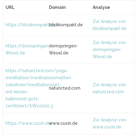
URL
Domain
Analyse
Zur Analyse von
https://blickkompakt.de/
blickkompakt.de
blickkompakt.de
Zur Analyse von
https://domspringen-
domspringen-
domspringen-
Wesel.de
Wesel.de
Wesel.de
https://naturicted.com/yoga-
meditation/meditationsmatten-
zubehoer/meditationsset-
Zur Analyse von
naturicted.com
mit-kissen-
naturicted.com
halbmond-gots-
zertifiziert/SW10020.3
Zur Analyse von
https://www.cucin.de/
www.cucin.de
www.cucin.de