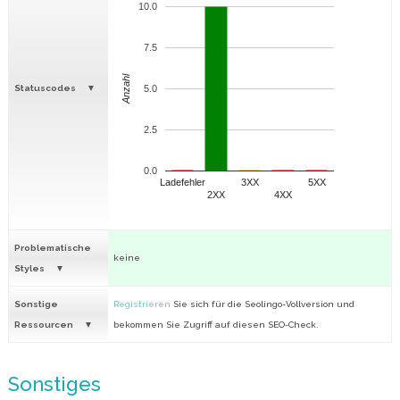
10.0
7.5
Anzahl
Statuscodes
5.0
2.5
0.0
Ladefehler
3XX
5XX
2XX
4XX
Problematische
keine
Styles
Sonstige
Registrieren
Sie sich für die Seolingo-Vollversion und
Ressourcen
bekommen Sie Zugriff auf diesen SEO-Check.
Sonstiges