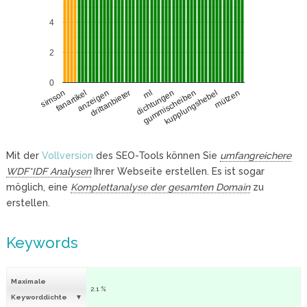
4
2
0
fanartikel
gummischeiben
anzeigen
kupplungshebel
drittanbieter
mützen
ml
simson
dichtungen
Mit der
Vollversion
des SEO-Tools können Sie
umfangreichere
WDF*IDF Analysen
Ihrer Webseite erstellen. Es ist sogar
möglich, eine
Komplettanalyse der gesamten Domain
zu
erstellen.
Keywords
Maximale
2.1 %
Keyworddichte