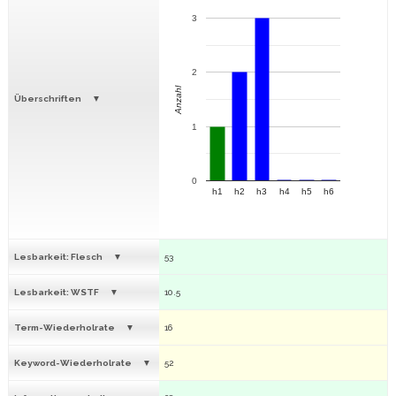
3
2
Anzahl
Überschriften
1
0
h1
h2
h3
h4
h5
h6
Lesbarkeit: Flesch
53
Lesbarkeit: WSTF
10.5
Term-Wiederholrate
16
Keyword-Wiederholrate
52