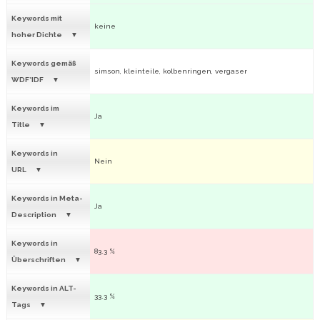
Keywords mit
keine
hoher Dichte
Keywords gemäß
simson, kleinteile, kolbenringen, vergaser
WDF*IDF
Keywords im
Ja
Title
Keywords in
Nein
URL
Keywords in Meta-
Ja
Description
Keywords in
83.3 %
Überschriften
Keywords in ALT-
33.3 %
Tags