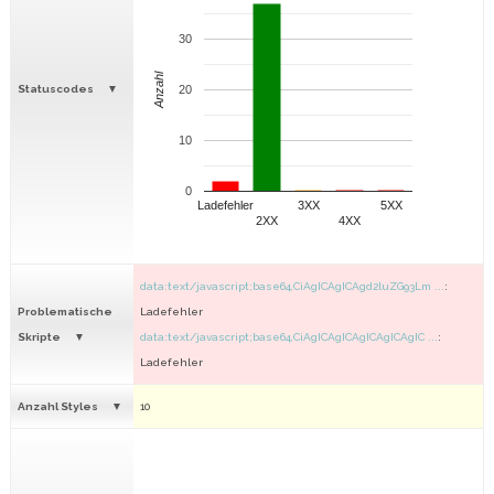
30
Anzahl
Statuscodes
20
10
0
Ladefehler
3XX
5XX
2XX
4XX
data:text/javascript;base64,CiAgICAgICAgd2luZG93Lm ...
:
Problematische
Ladefehler
Skripte
data:text/javascript;base64,CiAgICAgICAgICAgICAgIC ...
:
Ladefehler
Anzahl Styles
10