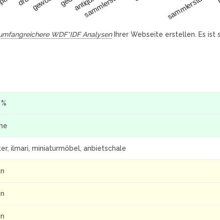
e
sammlerstücken
sammlerstücke
umfangreichere WDF*IDF Analysen
Ihrer Webseite erstellen. Es ist
 %
ine
er, ilmari, miniaturmöbel, anbietschale
in
in
in