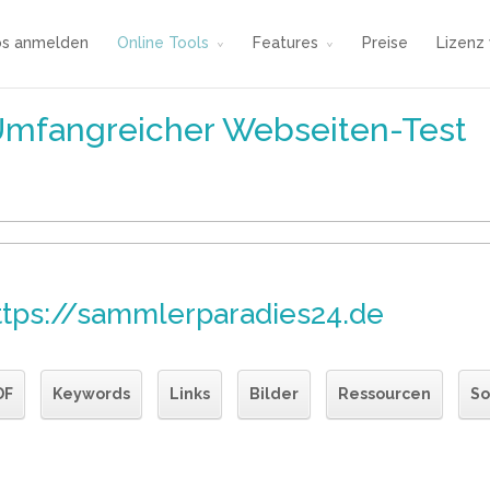
os anmelden
Online Tools
Features
Preise
Lizenz
Umfangreicher Webseiten-Test
ttps://sammlerparadies24.de
DF
Keywords
Links
Bilder
Ressourcen
So