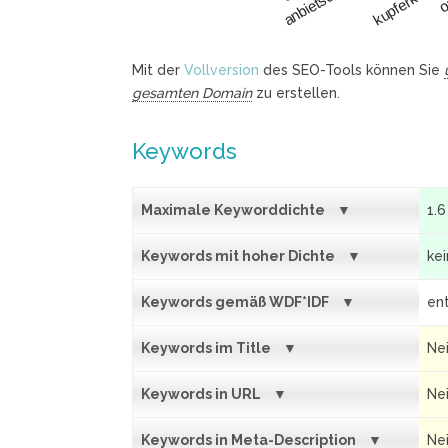
kupferkann
anbietschale
Mit der
Vollversion
des SEO-Tools können Sie
gesamten Domain
zu erstellen.
Keywords
Maximale Keyworddichte
1.6
Keywords mit hoher Dichte
ke
Keywords gemäß WDF*IDF
ent
Keywords im Title
Ne
Keywords in URL
Ne
Keywords in Meta-Description
Ne