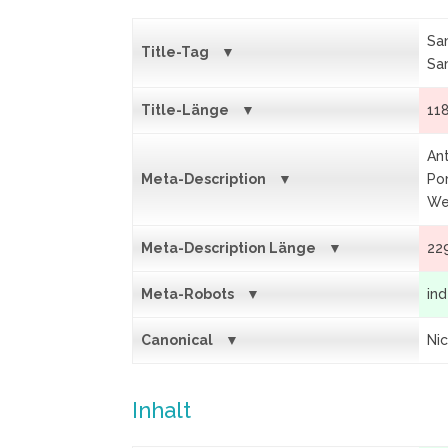
Sa
Title-Tag
Sa
Title-Länge
11
Ant
Meta-Description
Por
We
Meta-Description Länge
22
Meta-Robots
ind
Canonical
Ni
Inhalt