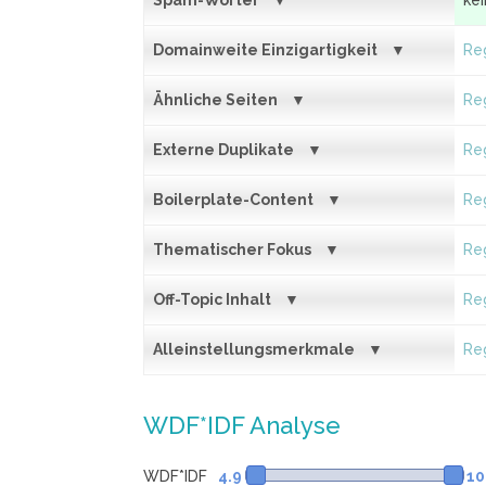
Spam-Wörter
ke
Domainweite Einzigartigkeit
Reg
Ähnliche Seiten
Reg
Externe Duplikate
Reg
Boilerplate-Content
Reg
Thematischer Fokus
Reg
Off-Topic Inhalt
Reg
Alleinstellungsmerkmale
Reg
WDF*IDF Analyse
WDF*IDF
4.9
10