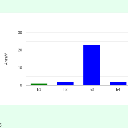
30
20
Anzahl
10
0
h1
h2
h3
h4
5