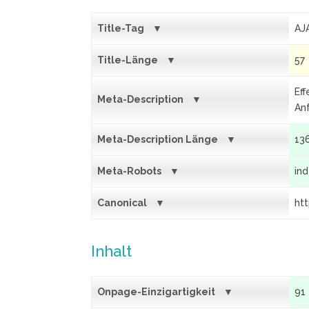
Title-Tag
AJ
Title-Länge
57
Eff
Meta-Description
An
Meta-Description Länge
13
Meta-Robots
in
Canonical
ht
Inhalt
Onpage-Einzigartigkeit
91