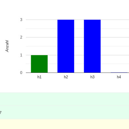
3
2
Anzahl
1
0
h1
h2
h3
h4
7