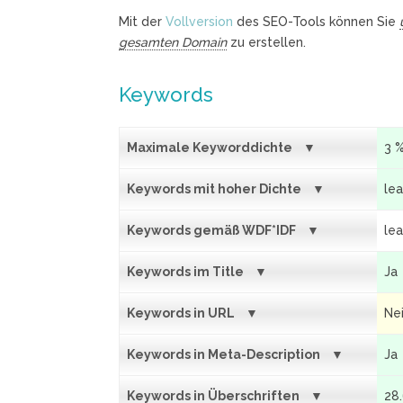
Mit der
Vollversion
des SEO-Tools können Sie
gesamten Domain
zu erstellen.
Keywords
Maximale Keyworddichte
3 
Keywords mit hoher Dichte
lea
Keywords gemäß WDF*IDF
lea
Keywords im Title
Ja
Keywords in URL
Ne
Keywords in Meta-Description
Ja
Keywords in Überschriften
28