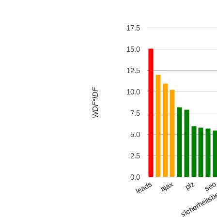
17.5
15.0
12.5
WDF*IDF
10.0
7.5
5.0
2.5
0.0
plz
leads
se
ajax
sicherheitsb