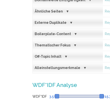
Domainweite Einzigartigkeit
Reg
Ähnliche Seiten
Reg
Externe Duplikate
Reg
Boilerplate-Content
Reg
Thematischer Fokus
Reg
Off-Topic Inhalt
Reg
Alleinstellungsmerkmale
Reg
WDF*IDF Analyse
WDF*IDF
3.5
15.